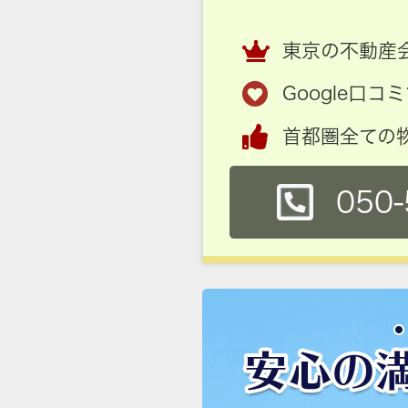
東京の不動産会
Google口
首都圏全ての
050-