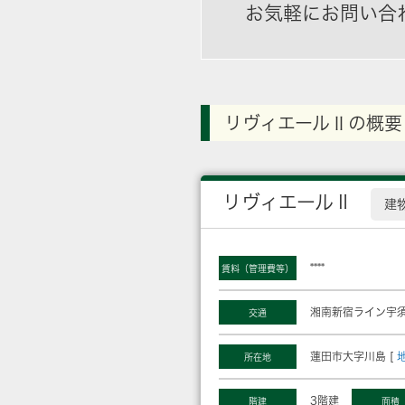
お気軽にお問い合
リヴィエールⅡの概要
リヴィエールⅡ
建
****
賃料（管理費等）
湘南新宿ライン宇
交通
蓮田市大字川島 [
所在地
3階建
階建
面積