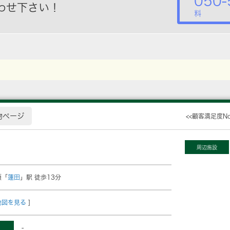
050-
わせ下さい！
料
物ページ
<<顧客満足度N
周辺施設
須「
蓮田
」駅 徒歩13分
地図を見る
]
-