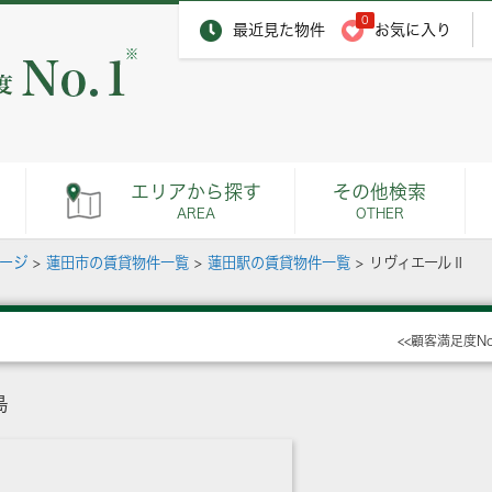
0
最近見た物件
お気に入り
※
エリアから探す
その他検索
AREA
OTHER
ページ
>
蓮田市の賃貸物件一覧
>
蓮田駅の賃貸物件一覧
>
リヴィエールⅡ
<<顧客満足度N
島