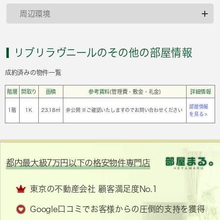
周辺環境
リブリラヴニールのその他の部屋情報
成約済みの物件一覧
階層
間取り
面積
参考賃料
(管理費・敷金・礼金)
詳細情報
部屋情報
1階
1Ｋ
23.18㎡
非公開 ※ご確認いたしますのでお問い合わせください
を見る >
都内最大級7万円以下の格安物件専門店
東京の不動産会社 顧客満足度No.1
Google口コミでお客様からの圧倒的支持を獲得