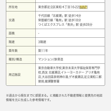
所在地
東京都足立区東和４丁目16-22[
MAP
]
千代田線
「
北綾瀬
」駅 徒歩14分
交通
常磐緩行線
「
亀有
」駅 徒歩18分
つくばエクスプレス
「
青井
」駅 徒歩28分
面積
-
階建
3階建
築年数
築11年
種別/構造
マンション/鉄骨造
東京自動車大学校,東京未来大学福祉保育専門学
校,西友 北綾瀬店,イトーヨーカドー アリオ亀有
周辺施設
店,大谷田温泉明神の湯,ゲオ綾瀬店,足立東和二郵
便局,綾瀬警察署
※過去から現在までに部屋まる。に掲載された不動産情報と提携先の地図
情報を元に生成した参考情報です。