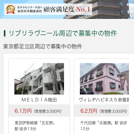
リブリラヴニール周辺で募集中の物件
東京都足立区周辺で募集中の物件
ＭＥＬＤＩＡ梅田
ヴィレヂハピネス５参番館
6.1万円
6.2万円
（管理費:3,000円）
（管理費:3,000円）
東武伊勢崎線「
五反野
」
千代田線「
北綾瀬
」駅 徒歩
駅 徒歩13分
12分