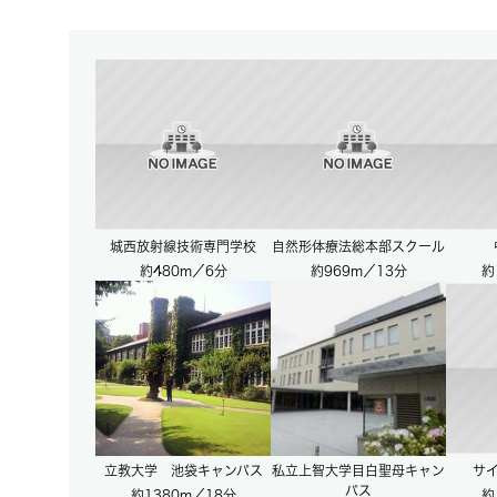
城西放射線技術専門学校
自然形体療法総本部スクール
約480m／6分
約969m／13分
約
立教大学 池袋キャンパス
私立上智大学目白聖母キャン
サイ
パス
約1380m／18分
約