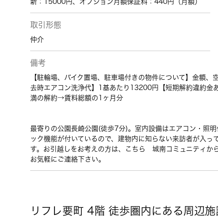
新：15000円、オプション月額保証料：440円（月額）
取引形態
仲介
備考
【駐輪場、バイク置場、駐車場付きの物件について】金額、
去時エアコン洗浄代】1基あたり13200円【短期解約違約金
満の解約→賃料総額の1ヶ月分
最寄りの公園長崎公園(徒歩7分)。室内設備はエアコン・照
ック機能が付いているので、建物内に知らない来訪者が入っ
す。お引越しをお考えの方は、こちら 城南コミュニティか
お気軽にご連絡下さい。
リフレ要町 4階 徒歩圏内にある周辺施