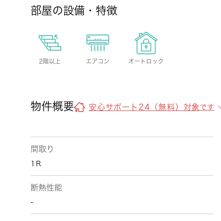
部屋の設備・特徴
2階以上
エアコン
オートロック
物件概要
安心サポート24（無料）対象
です
間取り
1Ｒ
断熱性能
-