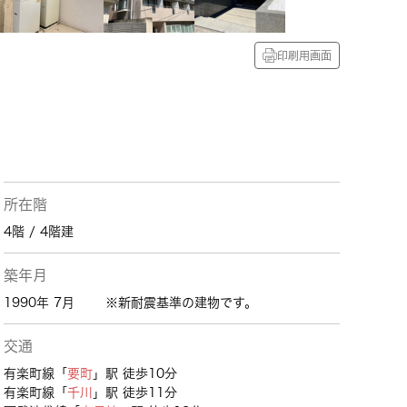
印刷用画面
所在階
4階 / 4階建
築年月
1990年 7月
※新耐震基準の建物です。
交通
有楽町線「
要町
」駅 徒歩10分
有楽町線「
千川
」駅 徒歩11分