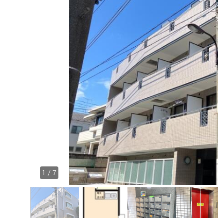
1
/
7