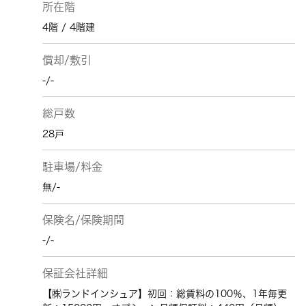
所在階
4階 / 4階建
償却/敷引
-/-
総戸数
28戸
駐車場/料金
無/-
保険名/保険期間
-/-
保証会社詳細
【㈱ランドインシュア】初回：総賃料の100％、1年毎更