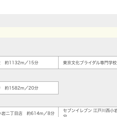
 約1132m／15分
東京文化ブライダル専門学校 
 約1582m／20分
ア
セブンイレブン 江戸川西小岩
小岩二丁目店 約614m／8分
分