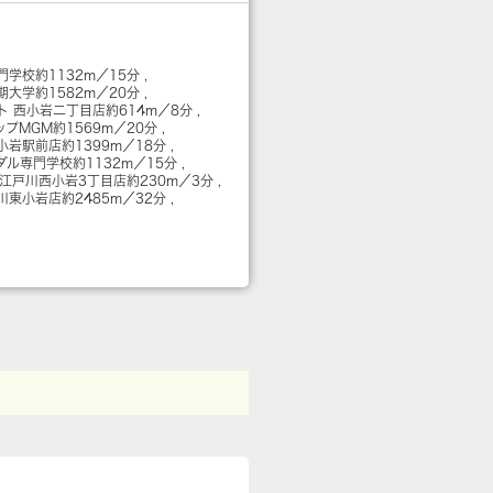
門学校
約1132m／15分
期大学
約1582m／20分
ト 西小岩二丁目店
約614m／8分
ップMGM
約1569m／20分
小岩駅前店
約1399m／18分
ダル専門学校
約1132m／15分
 江戸川西小岩3丁目店
約230m／3分
戸川東小岩店
約2485m／32分