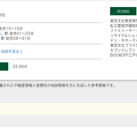
周辺施設
0円)
東京文化美容専
私立愛国学園短
徒歩13～15分
ファミリーマー
岩
」駅 徒歩21～23分
リサイクルショ
」駅 徒歩28～31分
ドン・キホーテ
東京文化ブライ
セブンイレブン
地図を見る
]
BOOKOFF江
22.50㎡
載された不動産情報と提携先の地図情報を元に生成した参考情報です。