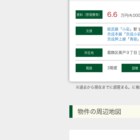
6.6
賃料（管理費等）
万円(4,00
総武線
「
小岩
」駅 
交通
京成本線
「
京成小
京成押上線
「
青砥
葛飾区奥戸９丁目 [
所在地
3階建
階建
面積
※過去から現在までに部屋まる。に掲
物件の周辺地図