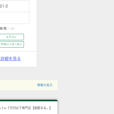
1-2
償/敷：
- / -
エアコン
TV付インターホン
> 詳細を見る
情報の見方
o.1>> 7万円以下専門店【部屋まる。】