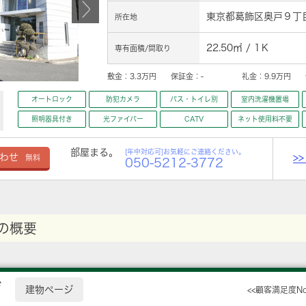
東京都葛飾区奥戸９丁目
所在地
22.50㎡ / 1Ｋ
専有面積/間取り
敷金：
3.3万円
保証金：
-
礼金：
9.9万円
オートロック
防犯カメラ
バス・トイレ別
室内洗濯機置場
照明器具付き
光ファイバー
CATV
ネット使用料不要
部屋まる。
[年中対応可]お気軽にご連絡ください。
>
わせ
無料
050-5212-3772
の概要
ザ
建物ページ
<<顧客満足度N