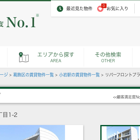
0
最近見た物件
お気に入り
※
エリアから探す
その他検索
AREA
OTHER
ページ
>
葛飾区の賃貸物件一覧
>
小岩駅の賃貸物件一覧
>
リバーフロントプ
ザ
<<顧客満足度N
目1-2