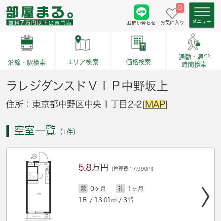
0
お気に入り
お問い合わせ
通勤・通学
価格検索
エリア検索
沿線・駅検索
時間検索
ラレジダンスドＶＩＰ中野坂上
住所：東京都中野区中央１丁目2-2[
MAP
]
空室一覧
（1件）
5.8
万円
(管理費：7,990円)
敷
0ヶ月
礼
1ヶ月
1Ｒ / 13.01㎡ / 3階