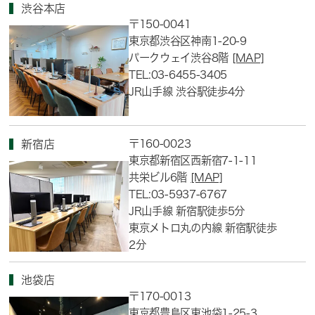
渋谷本店
〒150-0041
東京都渋谷区神南1-20-9
パークウェイ渋谷8階
[MAP]
TEL:03-6455-3405
JR山手線 渋谷駅徒歩4分
〒160-0023
新宿店
東京都新宿区西新宿7-1-11
共栄ビル6階
[MAP]
TEL:03-5937-6767
JR山手線 新宿駅徒歩5分
東京メトロ丸の内線 新宿駅徒歩
2分
池袋店
〒170-0013
東京都豊島区東池袋1-25-3