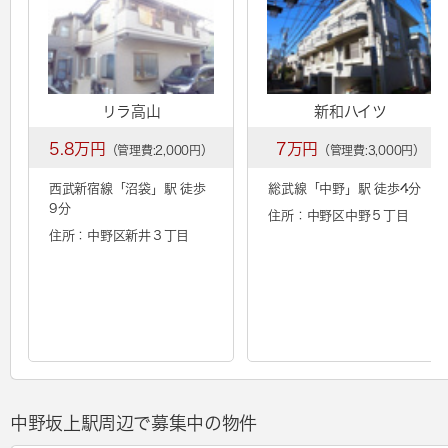
リラ高山
新和ハイツ
5.8万円
7万円
（管理費:2,000円）
（管理費:3,000円）
西武新宿線「
沼袋
」駅 徒歩
総武線「
中野
」駅 徒歩4分
9分
住所：中野区中野５丁目
住所：中野区新井３丁目
中野坂上駅周辺で募集中の物件