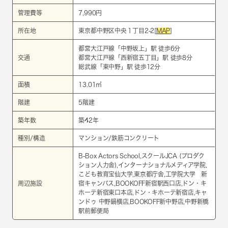
管理費等
7,990円
所在地
東京都中野区中央１丁目2-2[
MAP
]
都営大江戸線
「
中野坂上
」駅 徒歩6分
交通
都営大江戸線
「
西新宿五丁目
」駅 徒歩8分
総武線
「
東中野
」駅 徒歩12分
面積
13.01㎡
階建
5階建
築年数
築42年
種別/構造
マンション/鉄筋コンクリート
B-Box Actors School,スクールJCA (プロダク
ション人力舎),インターナショナルメディア学院,
こども教育宝仙大学,東京都庁舎,工学院大学 新
周辺施設
宿キャンパス,BOOKOFF新宿駅西口店,ドン・キ
ホーテ新宿東口本店,ドン・キホーテ新宿店,キャ
ンドゥ 中野鍋横店,BOOKOFF新中野店,中野新橋
駅前郵便局