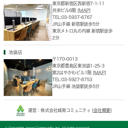
東京都新宿区西新宿7-1-11
共栄ビル6階
[MAP]
TEL:03-5937-6767
JR山手線 新宿駅徒歩5分
東京メトロ丸の内線 新宿駅徒歩
2分
池袋店
〒170-0013
東京都豊島区東池袋1-25-3
第2はやかわビル1階
[MAP]
TEL:03-5927-8753
JR山手線 池袋駅徒歩5分
運営：株式会社城南コミュニティ [
会社概要
]
© Copyright Jonan Community, Inc. All right reserved.