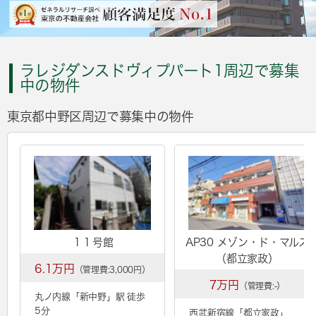
ラレジダンスドヴィプパート1周辺で募集
中の物件
東京都中野区周辺で募集中の物件
１１号館
AP30 メゾン・ド・マルス
（都立家政）
6.1万円
（管理費:3,000円）
7万円
（管理費:-）
丸ノ内線「
新中野
」駅 徒歩
5分
西武新宿線「
都立家政
」