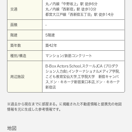
丸ノ内線
「
中野坂上
」駅 徒歩6分
交通
丸ノ内線
「
西新宿
」駅 徒歩10分
都営大江戸線
「
西新宿五丁目
」駅 徒歩14分
面積
-
階建
5階建
築年数
築42年
種別/構造
マンション/鉄筋コンクリート
B-Box Actors School,スクールJCA (プロダク
ション人力舎),インターナショナルメディア学院,
周辺施設
こども教育宝仙大学,工学院大学 新宿キャンパ
ス,ドン・キホーテ新宿東口本店,ドン・キホーテ
新宿店
※過去から現在までに部屋まる。に掲載された不動産情報と提携先の地図
情報を元に生成した参考情報です。
地図