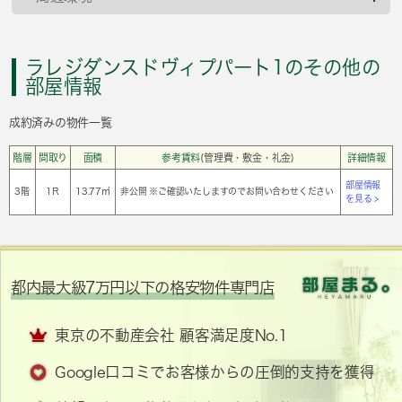
ラレジダンスドヴィプパート1のその他の
部屋情報
成約済みの物件一覧
階層
間取り
面積
参考賃料
(管理費・敷金・礼金)
詳細情報
部屋情報
3階
1Ｒ
13.77㎡
非公開 ※ご確認いたしますのでお問い合わせください
を見る >
都内最大級7万円以下の格安物件専門店
東京の不動産会社 顧客満足度No.1
Google口コミでお客様からの圧倒的支持を獲得