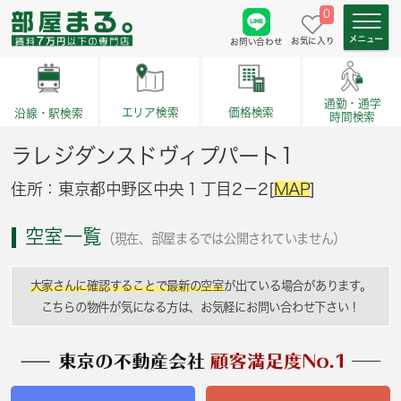
0
お気に入り
お問い合わせ
通勤・通学
価格検索
エリア検索
沿線・駅検索
時間検索
ラレジダンスドヴィプパート1
住所：東京都中野区中央１丁目2－2[
MAP
]
空室一覧
（現在、部屋まるでは公開されていません）
大家さんに確認することで最新の空室
が出ている場合があります。
こちらの物件が気になる方は、お気軽にお問い合わせ下さい！