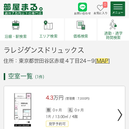
0
お気に入り
お問い合わせ
通勤・通学
価格検索
エリア検索
沿線・駅検索
時間検索
ラレジダンスドリュックス
住所：東京都世田谷区赤堤４丁目24－9[
MAP
]
空室一覧
（1件）
4.3
万円
(管理費：7,000円)
敷
0ヶ月
礼
0ヶ月
1Ｒ / 13.00㎡ / 4階
見学予約可