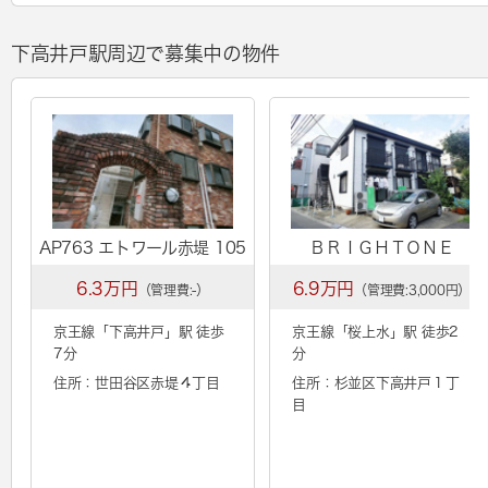
下高井戸駅周辺で募集中の物件
AP763 エトワール赤堤 105
ＢＲＩＧＨＴＯＮＥ
6.3万円
6.9万円
（管理費:-）
（管理費:3,000円）
京王線「
下高井戸
」駅 徒歩
京王線「
桜上水
」駅 徒歩2
7分
分
住所：世田谷区赤堤４丁目
住所：杉並区下高井戸１丁
目