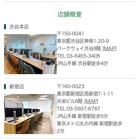
店舗概要
渋谷本店
〒150-0041
東京都渋谷区神南1-20-9
パークウェイ渋谷8階
[MAP]
TEL:03-6455-3405
JR山手線 渋谷駅徒歩4分
〒160-0023
新宿店
東京都新宿区西新宿7-1-11
共栄ビル6階
[MAP]
TEL:03-5937-6767
JR山手線 新宿駅徒歩5分
東京メトロ丸の内線 新宿駅徒歩
2分