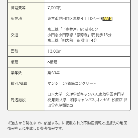
管理費等
7,000円
所在地
東京都世田谷区赤堤４丁目24－9[
MAP
]
京王線
「
下高井戸
」駅 徒歩5分
交通
小田急小田原線
「
豪徳寺
」駅 徒歩15分
京王線
「
明大前
」駅 徒歩14分
面積
13.00㎡
階建
4階建
築年数
築40年
種別/構造
マンション/鉄筋コンクリート
日本大学 文理学部キャンパス,東放学園専門学
周辺施設
校,明治大学 和泉キャンパス,オオゼキ 松原店,世
田谷赤堤郵便局
※過去から現在までに部屋まる。に掲載された不動産情報と提携先の地図
情報を元に生成した参考情報です。