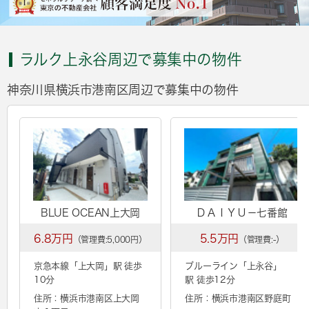
ラルク上永谷周辺で募集中の物件
神奈川県横浜市港南区周辺で募集中の物件
BLUE OCEAN上大岡
ＤＡＩＹＵ－七番館
6.8万円
5.5万円
（管理費:5,000円）
（管理費:-）
京急本線「
上大岡
」駅 徒歩
ブルーライン「
上永谷
」
10分
駅 徒歩12分
住所：横浜市港南区上大岡
住所：横浜市港南区野庭町