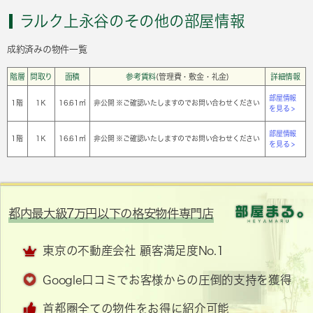
ラルク上永谷のその他の部屋情報
成約済みの物件一覧
階層
間取り
面積
参考賃料
(管理費・敷金・礼金)
詳細情報
部屋情報
1階
1Ｋ
16.61㎡
非公開 ※ご確認いたしますのでお問い合わせください
を見る >
部屋情報
1階
1Ｋ
16.61㎡
非公開 ※ご確認いたしますのでお問い合わせください
を見る >
都内最大級7万円以下の格安物件専門店
東京の不動産会社 顧客満足度No.1
Google口コミでお客様からの圧倒的支持を獲得
首都圏全ての物件をお得に紹介可能