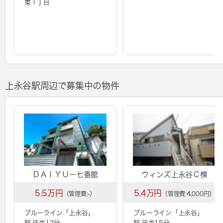
東１丁目
上永谷駅周辺で募集中の物件
ＤＡＩＹＵ－七番館
ウィンズ上永谷Ｃ棟
5.5万円
5.4万円
（管理費:-）
（管理費:4,000円）
ブルーライン「
上永谷
」
ブルーライン「
上永谷
」
駅 徒歩12分
駅 徒歩15分