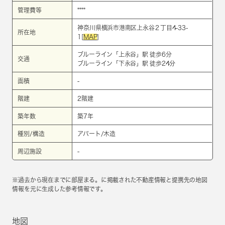
管理費等
****
神奈川県横浜市港南区上永谷２丁目4-33-
所在地
1[
MAP
]
ブルーライン
「
上永谷
」駅 徒歩6分
交通
ブルーライン
「
下永谷
」駅 徒歩24分
面積
-
階建
2階建
築年数
築7年
種別/構造
アパート/木造
周辺施設
-
※過去から現在までに部屋まる。に掲載された不動産情報と提携先の地図
情報を元に生成した参考情報です。
地図