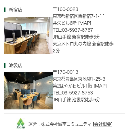
〒160-0023
新宿店
東京都新宿区西新宿7-1-11
共栄ビル6階
[MAP]
TEL:03-5937-6767
JR山手線 新宿駅徒歩5分
東京メトロ丸の内線 新宿駅徒歩
2分
池袋店
〒170-0013
東京都豊島区東池袋1-25-3
第2はやかわビル1階
[MAP]
TEL:03-5927-8753
JR山手線 池袋駅徒歩5分
運営：株式会社城南コミュニティ [
会社概要
]