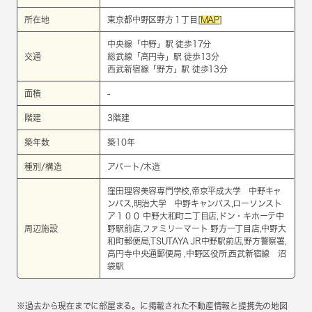
所在地
東京都中野区野方１丁目[
MAP
]
中央線
「
中野
」駅 徒歩17分
交通
総武線
「
高円寺
」駅 徒歩13分
西武新宿線
「
野方
」駅 徒歩13分
面積
-
階建
3階建
築年数
築10年
種別/構造
アパート/木造
窪田理容美容専門学校,帝京平成大学 中野キャ
ンパス,明治大学 中野キャンパス,ローソンスト
ア１００ 中野大和町二丁目店,ドン・キホーテ中
周辺施設
野駅前店,ファミリーマート 野方一丁目店,中野大
和町郵便局,TSUTAYA JR中野駅前店,野方警察署,
高円寺中央通郵便局 ,中野区役所,西武新宿線 沼
袋駅
※過去から現在までに部屋まる。に掲載された不動産情報と提携先の地図