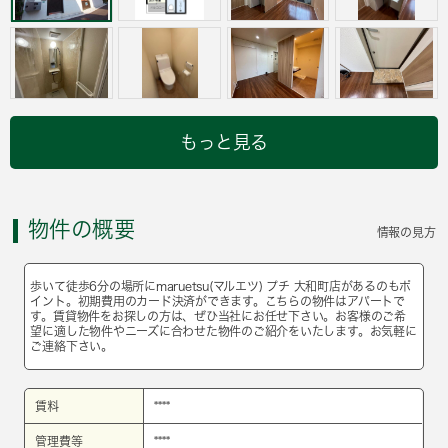
もっと見る
物件の概要
情報の見方
歩いて徒歩6分の場所にmaruetsu(マルエツ) プチ 大和町店があるのもポ
イント。初期費用のカード決済ができます。こちらの物件はアパートで
す。賃貸物件をお探しの方は、ぜひ当社にお任せ下さい。お客様のご希
望に適した物件やニーズに合わせた物件のご紹介をいたします。お気軽に
ご連絡下さい。
賃料
****
管理費等
****