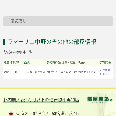
周辺環境
ラマーリエ中野のその他の部屋情報
成約済みの物件一覧
階層
間取り
面積
参考賃料
(管理費・敷金・礼金)
詳細情報
部屋情報
2階
1Ｒ
15.25㎡
非公開 ※ご確認いたしますのでお問い合わせください
を見る >
都内最大級7万円以下の格安物件専門店
東京の不動産会社 顧客満足度No.1