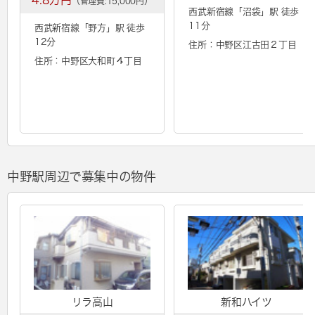
4.8万円
（管理費:15,000円）
西武新宿線「
沼袋
」駅 徒歩
11分
西武新宿線「
野方
」駅 徒歩
12分
住所：中野区江古田２丁目
住所：中野区大和町４丁目
中野駅周辺で募集中の物件
リラ高山
新和ハイツ