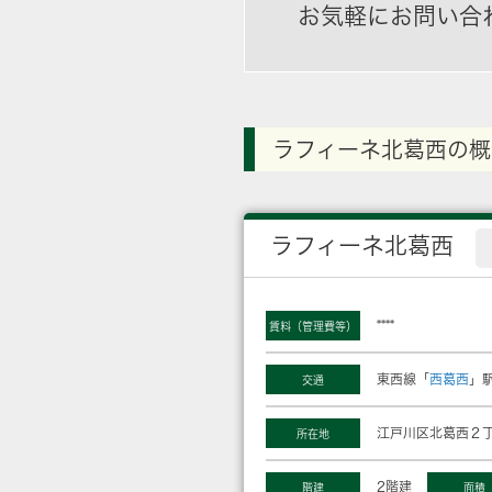
お気軽にお問い合
ラフィーネ北葛西の概
ラフィーネ北葛西
****
賃料（管理費等）
東西線「
西葛西
」駅
交通
江戸川区北葛西２丁
所在地
2階建
階建
面積