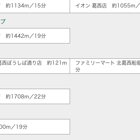
 約1134m／15分
イオン 葛西店 約1055m／
ップ
 約1442m／19分
ア
葛西ぼうしば通り店 約121m
ファミリーマート 北葛西船堀
分
店 約1708m／22分
00m／19分