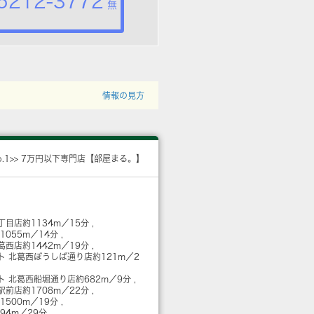
5212-3772
無
情報の見方
o.1>> 7万円以下専門店【部屋まる。】
丁目店
約1134m／15分
1055m／14分
葛西店
約1442m／19分
ト 北葛西ぼうしば通り店
約121m／2
ト 北葛西船堀通り店
約682m／9分
西駅前店
約1708m／22分
1500m／19分
294m／29分