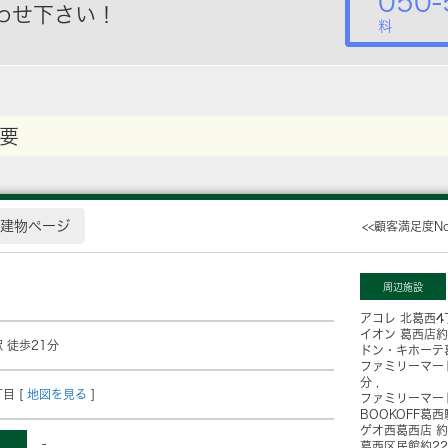
050-
わせ下さい！
料
要
建物ページ
<<顧客満足度N
周辺施設
アコレ 北葛西4
イオン 葛西店
約
 徒歩21分
ドン・キホーテ
ファミリーマー
分
目 [
地図を見る
]
ファミリーマー
BOOKOFF葛
ゲオ西葛西店
約
-
葛西区民館
約2