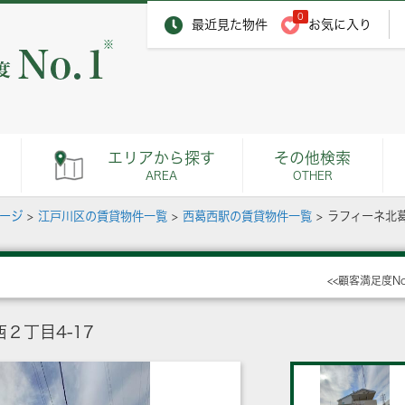
0
最近見た物件
お気に入り
※
エリアから探す
その他検索
AREA
OTHER
ページ
>
江戸川区の賃貸物件一覧
>
西葛西駅の賃貸物件一覧
>
ラフィーネ北
<<顧客満足度N
２丁目4-17