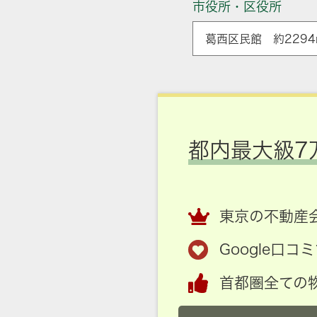
市役所・区役所
葛西区民館 約2294
都内最大級7
東京の不動産会
Google口
首都圏全ての