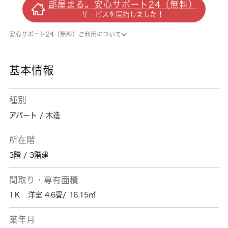
部屋まる。安心サポート24（無料）
生活を過ごしましょう。フローリング張りの物
サービスを開始しました！
件です。お客様にご納得いただける不動産物件
をご紹介するのが 城南コミュニティの喜びで
安心サポート24（無料）ご利用について
す。足立区で住まい探しならお気軽にご連絡く
ださい。
基本情報
種別
アパート / 木造
所在階
3階 / 3階建
間取り・専有面積
1Ｋ 洋室 4.6畳/ 16.15㎡
築年月