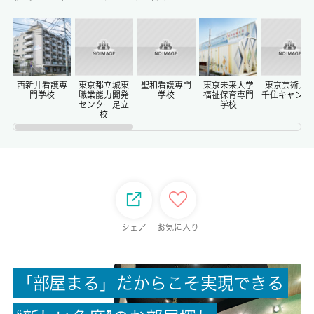
保証金
0ヶ月
償却/敷引
-/-
西新井看護専
東京都立城東
聖和看護専門
東京未来大学
東京芸術大
門学校
職業能力開発
学校
福祉保育専門
千住キャンパ
センター足立
学校
校
権利金/雑費
-/-
総戸数
12戸
シェア
お気に入り
現状/入居可能日
空家/即時
「
部
屋
ま
る
」
だ
か
ら
こ
そ
実
現
で
き
る
駐車場/料金
無/-