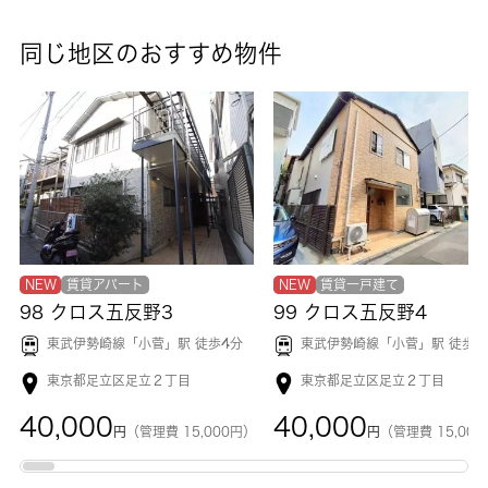
同じ地区のおすすめ物件
NEW
賃貸アパート
NEW
賃貸一戸建て
98 クロス五反野3
99 クロス五反野4
東武伊勢崎線「
小菅
」駅 徒歩4分
東武伊勢崎線「
小菅
」駅 徒歩5
東京都足立区足立２丁目
東京都足立区足立２丁目
40,000
40,000
円
（管理費 15,000円）
円
（管理費 15,00