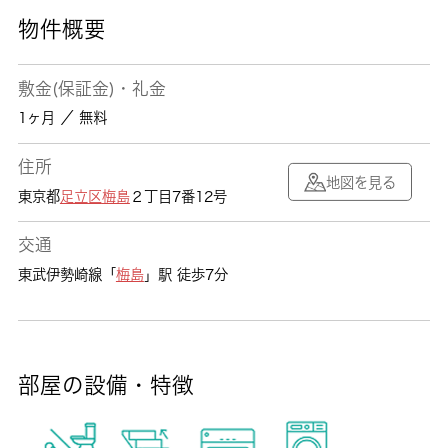
物件概要
敷金(保証金)・礼金
1ヶ月 ／ 無料
住所
地図を見る
東京都
足立区
梅島
２丁目7番12号
交通
東武伊勢崎線「
梅島
」駅 徒歩7分
部屋の設備・特徴