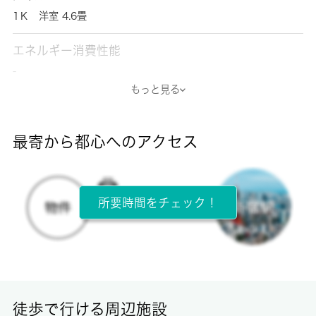
1Ｋ 洋室 4.6畳
エネルギー消費性能
-
もっと見る
断熱性能
-
最寄から都心へのアクセス
目安光熱費
-
所要時間をチェック！
所在階
3階 / 3階建
面積
16.15㎡
徒歩で行ける周辺施設