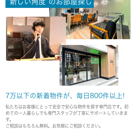
“
新
し
い
角
度
”
の
お
部
屋
探
し
保険加入/料金
有/18000円
保険名/保険期間
火災保険/2年
保証人代行
必加入
保証会社詳細
期間：２年 初回保証料５０％、月次１％
7万以下の新着物件が、毎日800件以上!
賃貸区分/契約期間
私たちはお客様にとって安全で安心な物件を探す専門店です。初
めての一人暮らしでも専門スタッフが丁寧にサポートしていきま
一般/2年
す。
ご相談はもちろん無料。お気軽にご相談ください。
取引形態