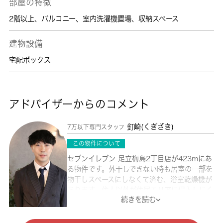
部屋の特徴
2階以上
、
バルコニー
、
室内洗濯機置場
、
収納スペース
建物設備
宅配ボックス
アドバイザーからのコメント
釘崎(くぎざき)
7万以下専門スタッフ
この物件について
セブンイレブン 足立梅島2丁目店が423mにあ
る物件です。外干しできない時も居室の一部を
物干しスペースにしなくて済む、浴室乾燥機が
あります。住人以外が住居エリアに侵入しにく
続きを読む
いため安全性が上がるオートロック機能を備え
ています。キッチン付きの物件です。転居先に
住み心地も良いこちらの賃貸物件。充実した新