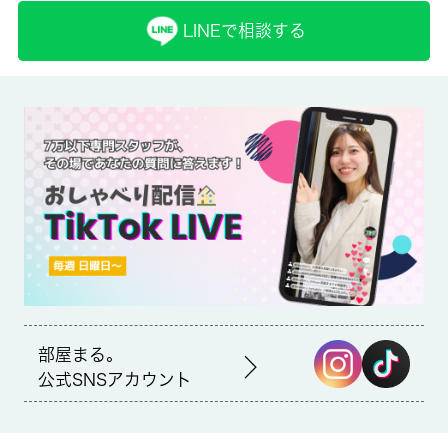
仲介
LINEで相談する
備考
セブンイレブン 足立梅島2丁目店まで徒歩6分と近場にコンビニ
があるのもポイント。建物の共用部には安全性に優れているオー
トロック機能を備えております。こちらの物件は閑静な住宅地に
あります。お部屋探しをするなら、当社にご連絡下さい。注目を
集めている足立区エリアや東武伊勢崎線梅島付近の賃貸情報を多
数取り揃えております。
部屋まる。
公式SNSアカウント