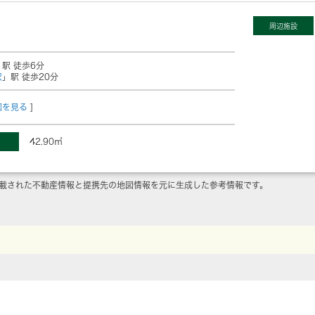
周辺施設
」駅 徒歩6分
沢
」駅 徒歩20分
図を見る
]
42.90㎡
載された不動産情報と提携先の地図情報を元に生成した参考情報です。