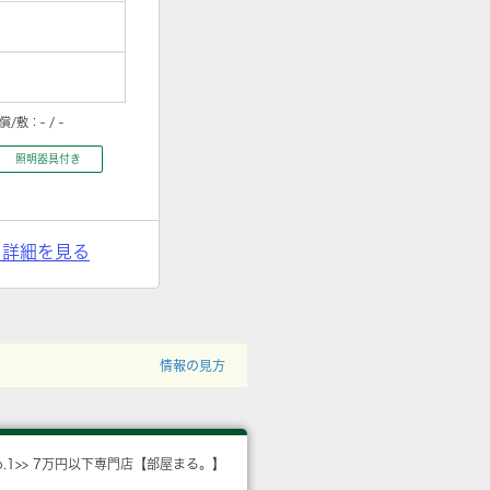
償/敷：
- / -
照明器具付き
> 詳細を見る
情報の見方
o.1>> 7万円以下専門店【部屋まる。】