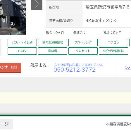
埼玉県所沢市御幸町7-6
所在地
42.90㎡ / 2ＤＫ
専有面積/間取り
敷金：
0ヶ月
保証金：
-
礼金：
0ヶ月
バス・トイレ別
室内洗濯機置場
フローリング
エアコン
CATV
駐輪場
クロゼット
仲介手数料無料
部屋まる。
[年中対応可]お気軽にご連絡ください。
>
わせ
無料
050-5212-3772
ページ
<<顧客満足度N