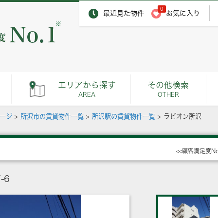
0
最近見た物件
お気に入り
※
エリアから探す
その他検索
AREA
OTHER
ページ
>
所沢市の賃貸物件一覧
>
所沢駅の賃貸物件一覧
>
ラビオン所沢
<<顧客満足度N
-6