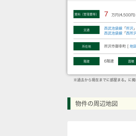
7
賃料（管理費等）
万円(4,500円)
西武池袋線
「
所沢
交通
西武池袋線
「
西所
所沢市御幸町 [
地
所在地
6階建
階建
面積
※過去から現在までに部屋まる。に掲
物件の周辺地図