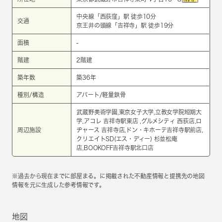
中央線
「
西荻窪
」駅 徒歩10分
交通
京王井の頭線
「
吉祥寺
」駅 徒歩19分
面積
-
階建
2階建
築年数
築36年
種別/構造
アパート/軽量鉄骨
武蔵野美術学園,東京女子大学,立教女学院短期大
学,アコレ 吉祥寺駅東店 ,グルメシティ 西荻店,ロ
周辺施設
ヂャース 吉祥寺店,ドン・キホーテ吉祥寺駅前店,
クリエイトSD(エス・ディー) 杉並松庵
店,BOOKOFF吉祥寺駅北口店
※過去から現在までに部屋まる。に掲載された不動産情報と提携先の地図
情報を元に生成した参考情報です。
地図