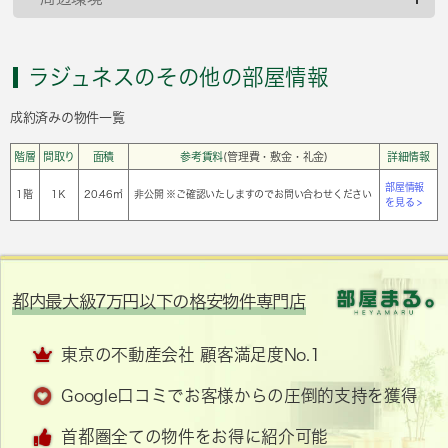
ラジュネスのその他の部屋情報
成約済みの物件一覧
階層
間取り
面積
参考賃料
(管理費・敷金・礼金)
詳細情報
部屋情報
1階
1Ｋ
20.46㎡
非公開 ※ご確認いたしますのでお問い合わせください
を見る >
都内最大級7万円以下の格安物件専門店
東京の不動産会社 顧客満足度No.1
Google口コミでお客様からの圧倒的支持を獲得
首都圏全ての物件をお得に紹介可能