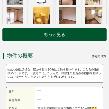
もっと見る
物件の概要
情報の見方
幅広い層に好評な、駅から徒歩10分に立地する物件です。こちらの物件
はアパートです。 城南コミュニティで、お客様のお好みの物件をお探し
になりませんか。わたくしたちがお手伝い致します。
賃料
****
管理費等
****
所在地
東京都武蔵野市吉祥寺東町４丁目10－8[
MAP
]