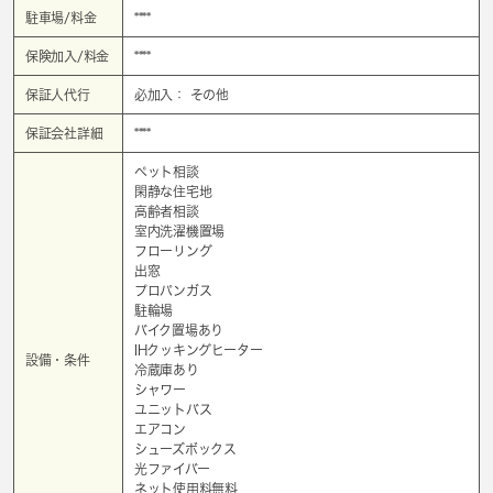
駐車場/料金
****
保険加入/料金
****
保証人代行
必加入： その他
保証会社詳細
****
ペット相談
閑静な住宅地
高齢者相談
室内洗濯機置場
フローリング
出窓
プロパンガス
駐輪場
バイク置場あり
IHクッキングヒーター
設備・条件
冷蔵庫あり
シャワー
ユニットバス
エアコン
シューズボックス
光ファイバー
ネット使用料無料