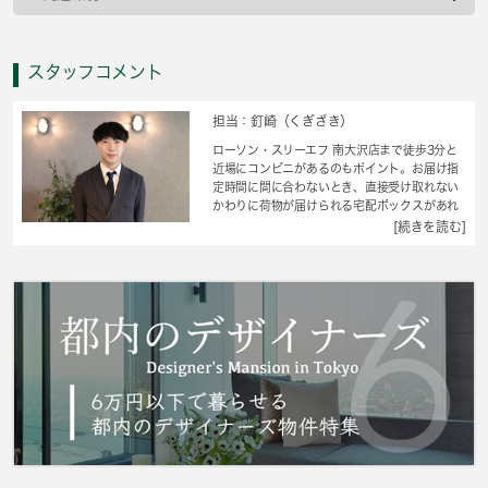
スタッフコメント
担当：釘崎（くぎざき）
ローソン・スリーエフ 南大沢店まで徒歩3分と
近場にコンビニがあるのもポイント。お届け指
定時間に間に合わないとき、直接受け取れない
かわりに荷物が届けられる宅配ボックスがあれ
ば急いで帰る必要はありません。ドアを開けた
[続きを読む]
り直接会話しなくてもモニター越しに来訪者を
確認できるモニター付きインターホンを設置し
ております。収納はシューズボックス・クロゼ
ットなどが備え付けられているので、衣類や日
用品の収納に重宝します。新たな住まい探しを
始める方、 城南コミュニティからお探しにな
りませんか。スタッフ一同サポートして参りま
す。