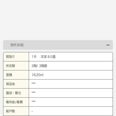
物件詳細
間取り
1Ｒ 洋室 8.0畳
所在階
3階/ 3階建
面積
16.20㎡
保証金
****
償却・敷引
****
権利金/雑費
****
総戸数
-