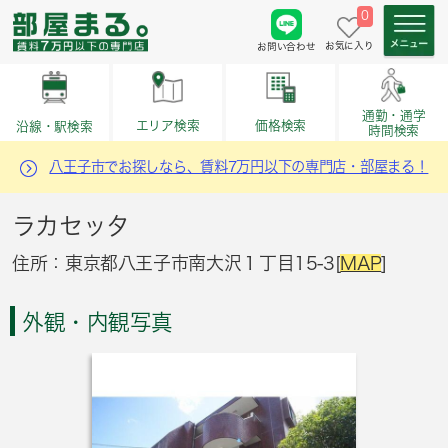
0
お気に入り
お問い合わせ
通勤・通学
価格検索
エリア検索
沿線・駅検索
時間検索
八王子市でお探しなら、賃料7万円以下の専門店・部屋まる！
ラカセッタ
住所：東京都八王子市南大沢１丁目15-3[
MAP
]
外観・内観写真