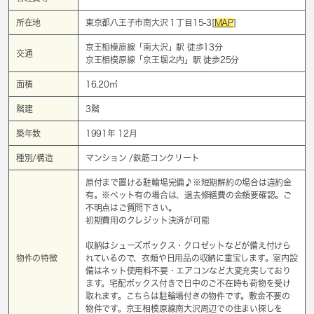
所在地
東京都八王子市南大沢１丁目15-3[
MAP
]
京王相模原線「
南大沢
」駅 徒歩13分
交通
京王相模原線「
京王堀之内
」駅 徒歩25分
面積
16.20㎡
階建
3階
築年数
1991年 12月
種別/構造
マンション /鉄筋コンクリート
原付まで置ける駐輪場完備♪※短期解約の場合は違約金
有。※ペット有の場合は、退去修繕費の金額要確認。ご
不明点はご質問下さい。
初期費用のクレジット決済が可能
収納はシューズボックス・クロゼットなどが備え付けら
物件の特徴
れているので、衣類や日用品の収納に重宝します。室内設
備はネット使用料不要・エアコンなど大変充実しており
ます。宅配ボックス付きで日中のご不在時も荷物を受け
取れます。こちらは駐輪場付きの物件です。敷金不要の
物件です。京王相模原線南大沢周辺での住まい探しを