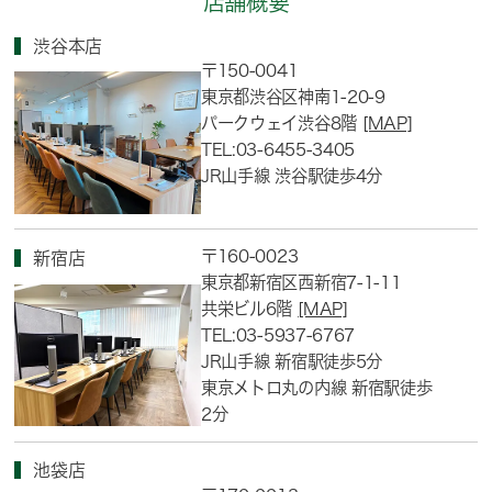
店舗概要
渋谷本店
〒150-0041
東京都渋谷区神南1-20-9
パークウェイ渋谷8階
[MAP]
TEL:03-6455-3405
JR山手線 渋谷駅徒歩4分
〒160-0023
新宿店
東京都新宿区西新宿7-1-11
共栄ビル6階
[MAP]
TEL:03-5937-6767
JR山手線 新宿駅徒歩5分
東京メトロ丸の内線 新宿駅徒歩
2分
池袋店