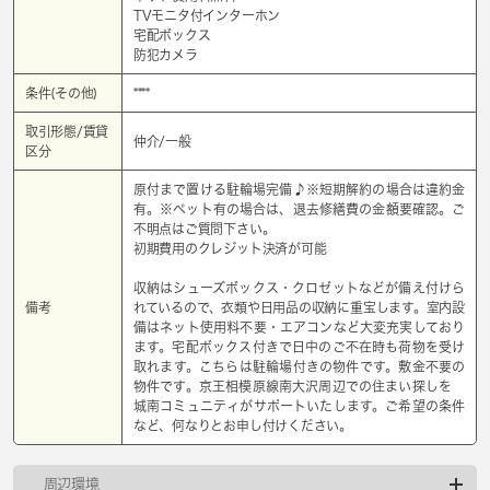
TVモニタ付インターホン
宅配ボックス
防犯カメラ
条件(その他)
****
取引形態/賃貸
仲介/一般
区分
原付まで置ける駐輪場完備♪※短期解約の場合は違約金
有。※ペット有の場合は、退去修繕費の金額要確認。ご
不明点はご質問下さい。
初期費用のクレジット決済が可能
収納はシューズボックス・クロゼットなどが備え付けら
備考
れているので、衣類や日用品の収納に重宝します。室内設
備はネット使用料不要・エアコンなど大変充実しており
ます。宅配ボックス付きで日中のご不在時も荷物を受け
取れます。こちらは駐輪場付きの物件です。敷金不要の
物件です。京王相模原線南大沢周辺での住まい探しを
城南コミュニティがサポートいたします。ご希望の条件
など、何なりとお申し付けください。
周辺環境