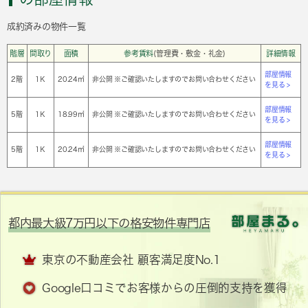
成約済みの物件一覧
階層
間取り
面積
参考賃料
(管理費・敷金・礼金)
詳細情報
部屋情報
2階
1Ｋ
20.24㎡
非公開 ※ご確認いたしますのでお問い合わせください
を見る >
部屋情報
5階
1Ｋ
18.99㎡
非公開 ※ご確認いたしますのでお問い合わせください
を見る >
部屋情報
5階
1Ｋ
20.24㎡
非公開 ※ご確認いたしますのでお問い合わせください
を見る >
都内最大級7万円以下の格安物件専門店
東京の不動産会社 顧客満足度No.1
Google口コミでお客様からの圧倒的支持を獲得