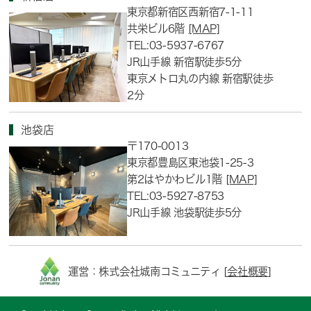
東京都新宿区西新宿7-1-11
共栄ビル6階
[MAP]
TEL:03-5937-6767
JR山手線 新宿駅徒歩5分
東京メトロ丸の内線 新宿駅徒歩
2分
池袋店
〒170-0013
東京都豊島区東池袋1-25-3
第2はやかわビル1階
[MAP]
TEL:03-5927-8753
JR山手線 池袋駅徒歩5分
運営：株式会社城南コミュニティ [
会社概要
]