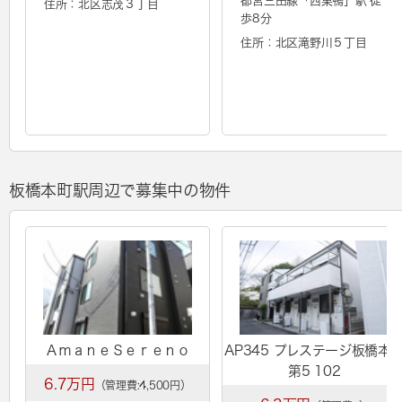
都営三田線「
西巣鴨
」駅 徒
住所：北区志茂３丁目
歩8分
住所：北区滝野川５丁目
板橋本町駅周辺で募集中の物件
ＡｍａｎｅＳｅｒｅｎｏ
AP345 プレステージ板橋本
第5 102
6.7万円
（管理費:4,500円）