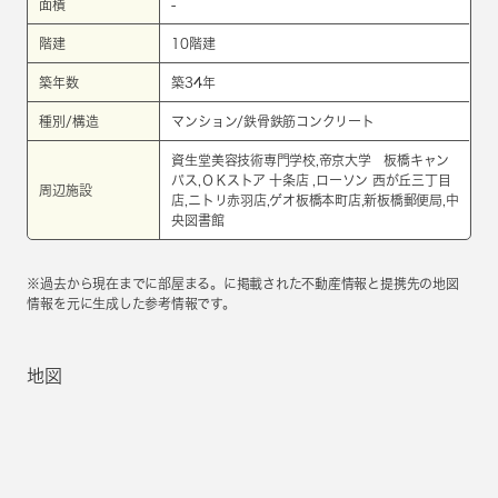
面積
-
階建
10階建
築年数
築34年
種別/構造
マンション/鉄骨鉄筋コンクリート
資生堂美容技術専門学校,帝京大学 板橋キャン
パス,ＯＫストア 十条店 ,ローソン 西が丘三丁目
周辺施設
店,ニトリ赤羽店,ゲオ板橋本町店,新板橋郵便局,中
央図書館
※過去から現在までに部屋まる。に掲載された不動産情報と提携先の地図
情報を元に生成した参考情報です。
地図