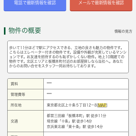
電話で最新情報を確認
メールで最新情報を確認
物件の概要
情報の見方
歩いて11分ほどで駅にアクセスできる、立地の良さも魅力の物件です。
こちらはエレベーター付きの物件です。設備や外観が充実しているマンシ
ョンです。お友達を招待するのも恥ずかしくない物件。地上10階建ての
物件です。北区エリアと板橋本町付近のお部屋探しなら当社へ。あなた
からのお問い合せをスタッフ一同お待ちしております。
賃料
****
管理費等
****
所在地
東京都北区上十条５丁目12－8[
MAP
]
都営三田線
「
板橋本町
」駅 徒歩11分
交通
埼京線
「
十条
」駅 徒歩14分
京浜東北線
「
東十条
」駅 徒歩14分