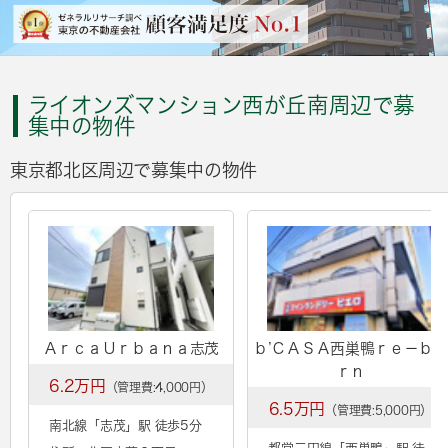
ライオンズマンション西が丘南周辺で募
集中の物件
東京都北区周辺で募集中の物件
ＡｒｃａＵｒｂａｎａ志茂
ｂ’ＣＡＳＡ西巣鴨ｒｅ－ｂｏ
ｒｎ
6.2万円
（管理費:4,000円）
6.5万円
（管理費:5,000円）
南北線「
志茂
」駅 徒歩5分