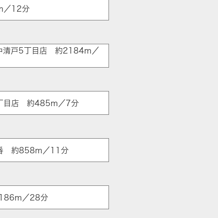
m／12分
中清戸5丁目店 約2184m／
ア
丁目店 約485m／7分
 約858m／11分
86m／28分