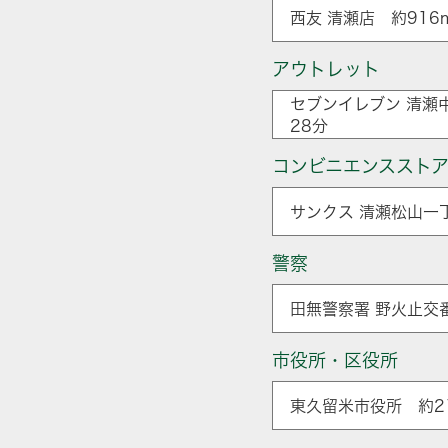
西友 清瀬店 約916
アウトレット
セブンイレブン 清瀬
28分
コンビニエンススト
サンクス 清瀬松山一
警察
田無警察署 野火止交番
市役所・区役所
東久留米市役所 約21