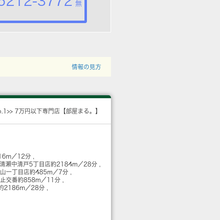
5212-3772
無
情報の見方
o.1>> 7万円以下専門店【部屋まる。】
16m／12分
 清瀬中清戸5丁目店
約2184m／28分
松山一丁目店
約485m／7分
火止交番
約858m／11分
約2186m／28分