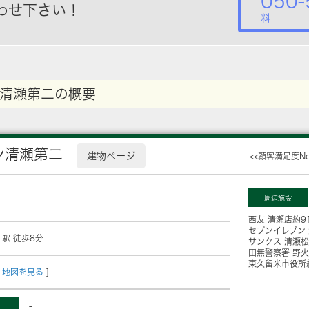
050-
わせ下さい！
料
清瀬第二の概要
ン清瀬第二
建物ページ
<<顧客満足度N
周辺施設
西友 清瀬店
約9
セブンイレブン
」駅 徒歩8分
サンクス 清瀬
田無警察署 野
東久留米市役所
地図を見る
]
-