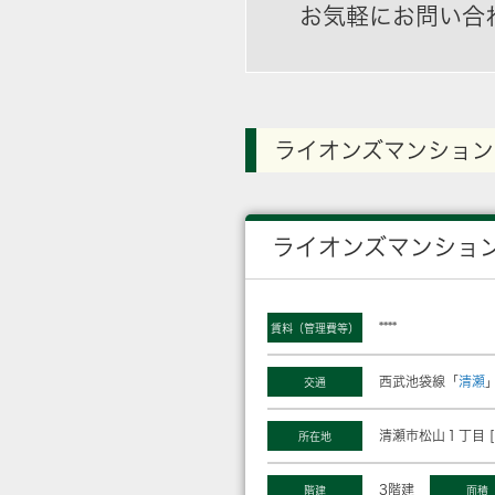
お気軽にお問い合
ライオンズマンション
ライオンズマンショ
****
賃料（管理費等）
西武池袋線「
清瀬
交通
清瀬市松山１丁目 [
所在地
3階建
階建
面積