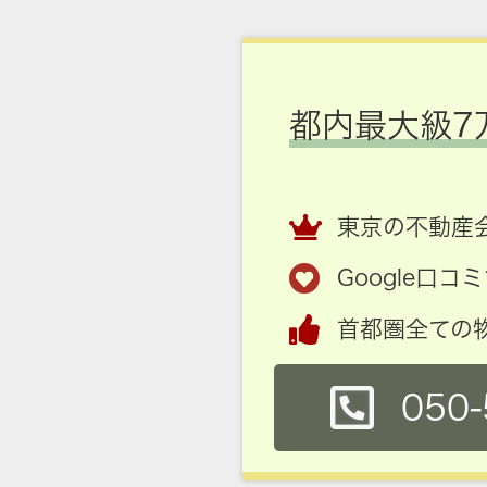
都内最大級7
東京の不動産会
Google口
首都圏全ての
050-