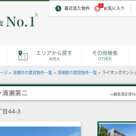
0
最近見た物件
お気に入り
※
エリアから探す
その他検索
AREA
OTHER
ページ
>
清瀬市の賃貸物件一覧
>
清瀬駅の賃貸物件一覧
>
ライオンズマンシ
ン清瀬第二
<<顧客満足度N
目44-3