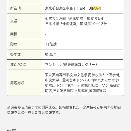
所在地
東京都台東区小島１丁目4－8[
MAP
]
都営大江戸線
「
新御徒町
」駅 徒歩5分
交通
日比谷線
「
仲御徒町
」駅 徒歩10～13分
面積
-
階建
11階建
築年数
築35年
種別/構造
マンション/鉄骨鉄筋コンクリート
東京英語専門学校,￼文化学院,学校法人上野学園,
中央大学 駿河台キャンパス,肉のハナマサ 新御
周辺施設
徒町店,ドン・キホーテ秋葉原店,ローソン 新御徒
町店,三井記念病院,六龍鉱泉,蔵前警察署
※過去から現在までに部屋まる。に掲載された不動産情報と提携先の地図
情報を元に生成した参考情報です。