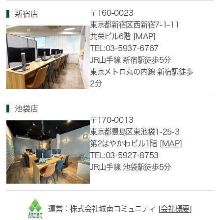
〒160-0023
新宿店
東京都新宿区西新宿7-1-11
共栄ビル6階
[MAP]
TEL:03-5937-6767
JR山手線 新宿駅徒歩5分
東京メトロ丸の内線 新宿駅徒歩
2分
池袋店
〒170-0013
東京都豊島区東池袋1-25-3
第2はやかわビル1階
[MAP]
TEL:03-5927-8753
JR山手線 池袋駅徒歩5分
運営：株式会社城南コミュニティ [
会社概要
]