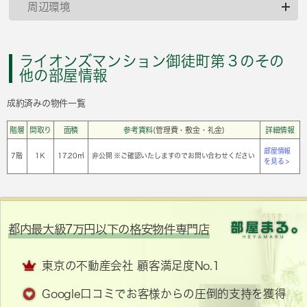
周辺環境
ライオンズマンション御徒町第３のその
他の部屋情報
成約済みの物件一覧
階層
間取り
面積
参考賃料
(管理費・敷金・礼金)
詳細情報
部屋情報
7階
1Ｋ
17.20㎡
非公開 ※ご確認いたしますのでお問い合わせください
を見る >
都内最大級7万円以下の格安物件専門店
東京の不動産会社 顧客満足度No.1
Google口コミでお客様からの圧倒的支持を獲得