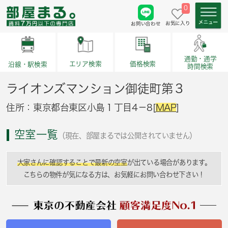
0
お気に入り
お問い合わせ
通勤・通学
価格検索
エリア検索
沿線・駅検索
時間検索
ライオンズマンション御徒町第３
住所：東京都台東区小島１丁目4－8[
MAP
]
空室一覧
（現在、部屋まるでは公開されていません）
大家さんに確認することで最新の空室
が出ている場合があります。
こちらの物件が気になる方は、お気軽にお問い合わせ下さい！