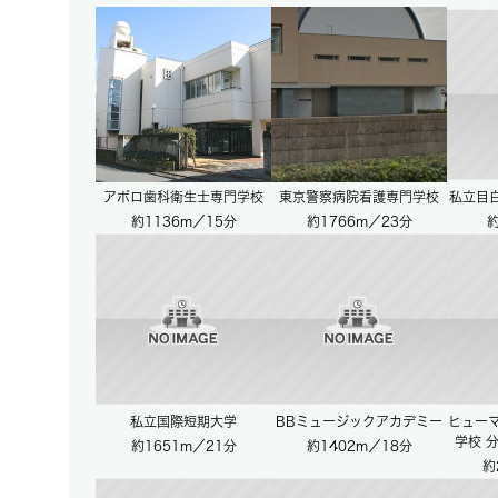
アポロ歯科衛生士専門学校
東京警察病院看護専門学校
私立目
約1136m／15分
約1766m／23分
約
私立国際短期大学
BBミュージックアカデミー
ヒュー
学校 
約1651m／21分
約1402m／18分
約