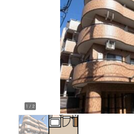
1
/
2