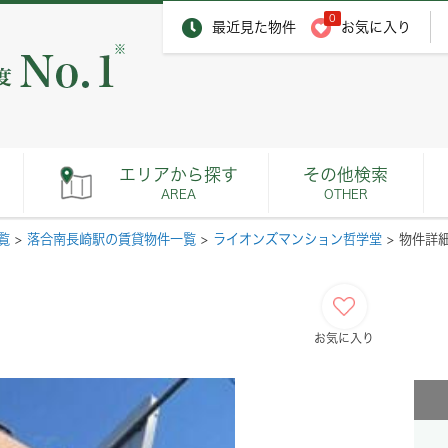
0
最近見た物件
お気に入り
※
エリアから探す
その他検索
AREA
OTHER
覧
>
落合南長崎駅の賃貸物件一覧
>
ライオンズマンション哲学堂
>
物件詳
お気に入り