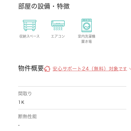
部屋の設備・特徴
収納スペース
エアコン
室内洗濯機
置き場
物件概要
安心サポート24（無料）対象
です
間取り
1Ｋ
断熱性能
-