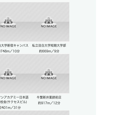
白大学新宿キャンパス
私立目白大学短期大学部
748m／10分
約669m／9分
マンアカデミー日本語
牛繁新井薬師前店
分校舎(サクセスビル)
約917m／12分
2401m／31分