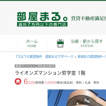
ホーム
沿線・駅から探す
HOME
STATION
7万以下の賃貸物件 部屋まるTOPページ
>
新宿区の賃貸物件一
賃貸マンション
契約金分割可
ライオンズマンション哲学堂 1階
6
万円
(管理費
5,000円
)
敷金(保証金)：無料 / 礼金：無料