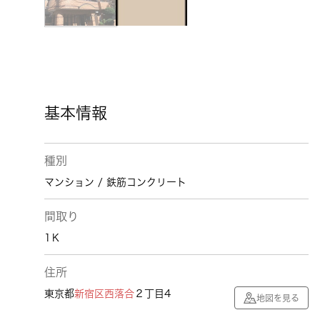
基本情報
種別
マンション / 鉄筋コンクリート
間取り
1Ｋ
住所
東京都
新宿区
西落合
２丁目4
地図を見る