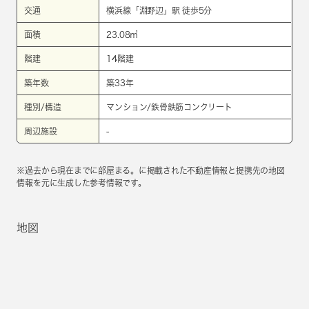
交通
横浜線
「
淵野辺
」駅 徒歩5分
面積
23.08㎡
階建
14階建
築年数
築33年
種別/構造
マンション/鉄骨鉄筋コンクリート
周辺施設
-
※過去から現在までに部屋まる。に掲載された不動産情報と提携先の地図
情報を元に生成した参考情報です。
地図