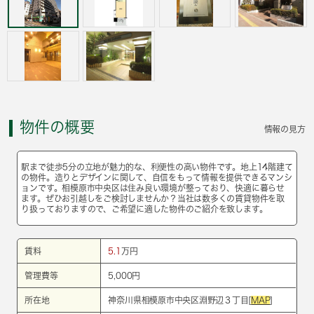
物件の概要
情報の見方
駅まで徒歩5分の立地が魅力的な、利便性の高い物件です。地上14階建て
の物件。造りとデザインに関して、自信をもって情報を提供できるマンシ
ョンです。相模原市中央区は住み良い環境が整っており、快適に暮らせ
ます。ぜひお引越しをご検討しませんか？当社は数多くの賃貸物件を取
り扱っておりますので、ご希望に適した物件のご紹介を致します。
賃料
5.1
万円
管理費等
5,000円
所在地
神奈川県相模原市中央区淵野辺３丁目[
MAP
]