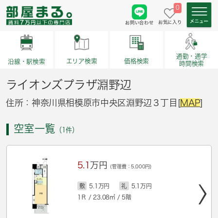
0
お気に入り
お問い合わせ
通勤・通学
価格検索
エリア検索
沿線・駅検索
時間検索
ライオンズプラザ淵野辺
住所：神奈川県相模原市中央区淵野辺３丁目[
MAP
]
空室一覧
（1件）
5.1
万円
(管理費：5,000円)
敷
5.1万円
礼
5.1万円
1Ｒ / 23.08㎡ / 5階