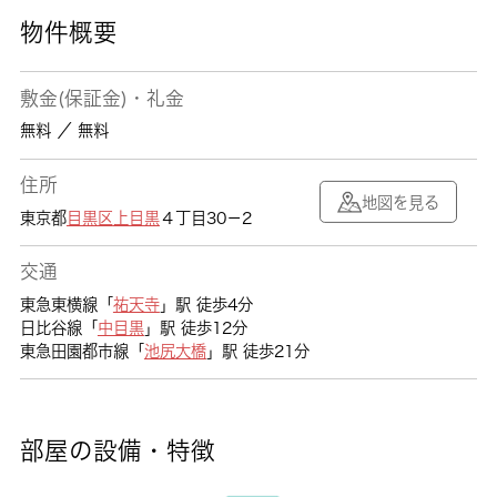
物件概要
敷金(保証金)・礼金
無料 ／ 無料
住所
地図を見る
東京都
目黒区
上目黒
４丁目30－2
交通
東急東横線「
祐天寺
」駅 徒歩4分
日比谷線「
中目黒
」駅 徒歩12分
東急田園都市線「
池尻大橋
」駅 徒歩21分
部屋の設備・特徴