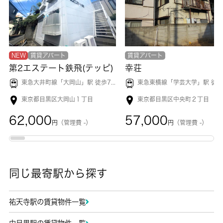
NEW
賃貸アパート
賃貸アパート
第2エステート鉄飛(テッピ)
幸荘
東急大井町線「
大岡山
」駅 徒歩7分
東急東横線「
学芸大学
」駅 徒歩4
東京都目黒区大岡山１丁目
東京都目黒区中央町２丁目
62,000
57,000
円
（管理費 -）
円
（管理費 -）
同じ最寄駅から探す
祐天寺駅の賃貸物件一覧