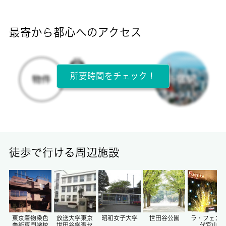
断熱性能
-
最寄から都心へのアクセス
目安光熱費
-
所要時間をチェック！
所在階
3階 / 5階建
面積
14.41㎡
徒歩で行ける周辺施設
保証金
0ヶ月
償却/敷引
-/-
東京着物染色
放送大学東京
昭和女子大学
世田谷公園
ラ・フェン
美術専門学校
世田谷学習セ
代官山