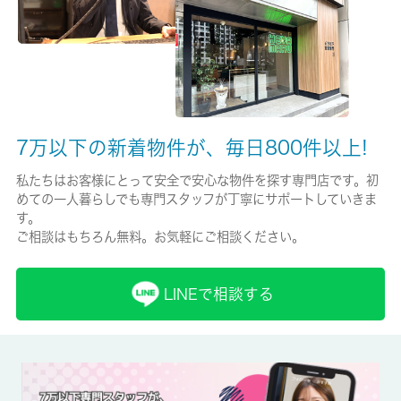
-/2年
保証人代行
必加入
保証会社詳細
7万以下の新着物件が、毎日800件以上!
保証料：エポス初回総賃料５０％継続保証委託料毎月１．５％
私たちはお客様にとって安全で安心な物件を探す専門店です。初
賃貸区分/契約期間
めての一人暮らしでも専門スタッフが丁寧にサポートしていきま
一般/2年
す。
ご相談はもちろん無料。お気軽にご相談ください。
取引形態
仲介
LINEで相談する
備考
１年未満の解約は違約金１ヶ月分保証料：エポス初回総賃料５
０％継続保証委託料毎月１．５％