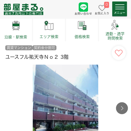
0
お気に入り
お問い合わせ
通勤・通学
価格検索
エリア検索
沿線・駅検索
時間検索
賃貸マンション
契約金分割可
ユースフル祐天寺Ｎｏ２ 3階