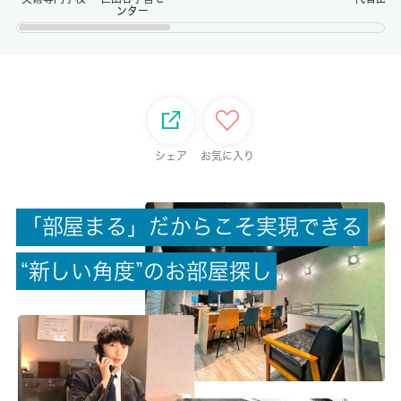
ンター
権利金/雑費
-/-
総戸数
-
シェア
お気に入り
現状/入居可能日
居住中/2026-08月下旬
「
部
屋
ま
る
」
だ
か
ら
こ
そ
実
現
で
き
る
駐車場/料金
“
新
し
い
角
度
”
の
お
部
屋
探
し
無/-
保険加入/料金
有/18000円
保険名/保険期間