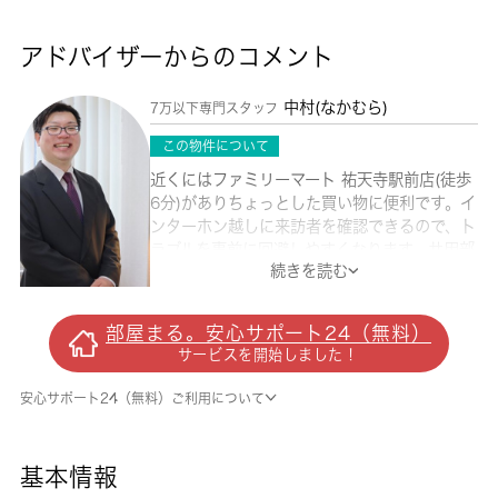
アドバイザーからのコメント
中村(なかむら)
7万以下専門スタッフ
この物件について
近くにはファミリーマート 祐天寺駅前店(徒歩
6分)がありちょっとした買い物に便利です。イ
ンターホン越しに来訪者を確認できるので、ト
ラブルを事前に回避しやすくなります。共用部
続きを読む
にはエレベータ・コインランドリーなどが備わ
っておりとても充実しています。室内設備はエ
アコン・CATV・照明付きなどが揃っているの
部屋まる。安心サポート24（無料）
で、快適に過ごしやすいお部屋になります。安
サービスを開始しました！
全のために、防犯カメラが設置されている物件
です。目黒区エリアの東急東横線祐天寺付近で
安心サポート24（無料）ご利用について
不動産をお探しの方。きっとあなた好みのお部
屋が見つかります。お気軽にご連絡ください。
基本情報