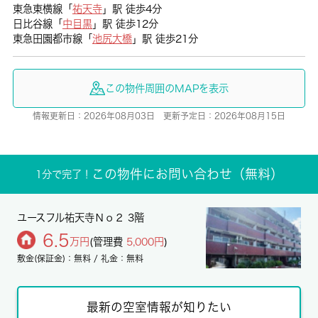
東急東横線「
祐天寺
」駅 徒歩4分
日比谷線「
中目黒
」駅 徒歩12分
東急田園都市線「
池尻大橋
」駅 徒歩21分
この物件周囲のMAPを表示
情報更新日：2026年08月03日 更新予定日：2026年08月15日
この物件にお問い合わせ（無料）
1分で完了！
ユースフル祐天寺Ｎｏ２ 3階
6.5
万円
(管理費
5,000円
)
敷金(保証金)：無料 / 礼金：無料
最新の空室情報が知りたい