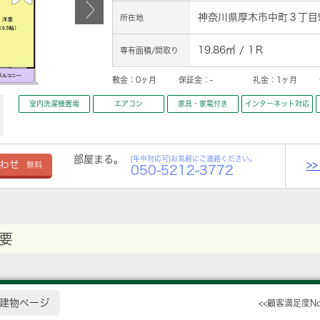
神奈川県厚木市中町３丁目9
所在地
19.86㎡ / 1Ｒ
専有面積/間取り
敷金：
0ヶ月
保証金：
-
礼金：
1ヶ月
室内洗濯機置場
エアコン
家具・家電付き
インターネット対応
部屋まる。
[年中対応可]お気軽にご連絡ください。
>
わせ
無料
050-5212-3772
要
建物ページ
<<顧客満足度N