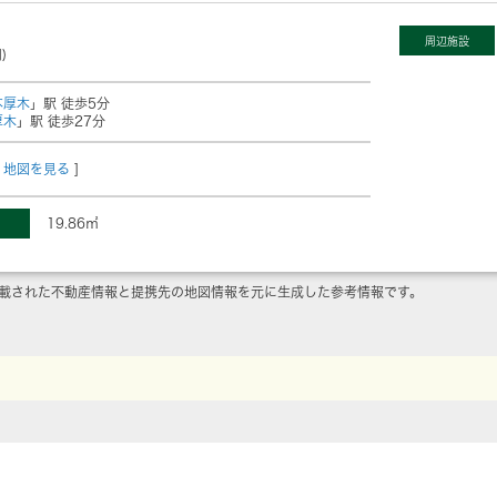
周辺施設
)
本厚木
」駅 徒歩5分
厚木
」駅 徒歩27分
地図を見る
]
19.86㎡
載された不動産情報と提携先の地図情報を元に生成した参考情報です。