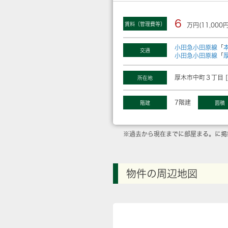
6
賃料（管理費等）
万円(11,000円
小田急小田原線
「
交通
小田急小田原線
「
厚木市中町３丁目 [
所在地
7階建
階建
面積
※過去から現在までに部屋まる。に掲
物件の周辺地図