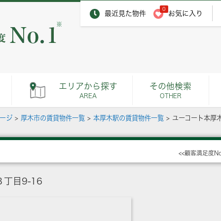
0
最近見た物件
お気に入り
※
エリアから探す
その他検索
AREA
OTHER
ページ
>
厚木市の賃貸物件一覧
>
本厚木駅の賃貸物件一覧
>
ユーコート本厚
<<顧客満足度N
丁目9-16