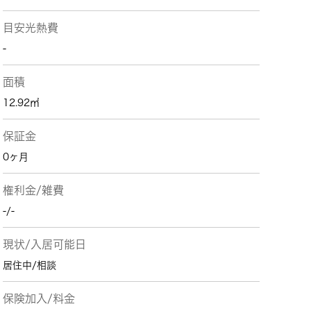
目安光熱費
-
面積
12.92㎡
保証金
0ヶ月
権利金/雑費
-/-
現状/入居可能日
居住中/相談
保険加入/料金