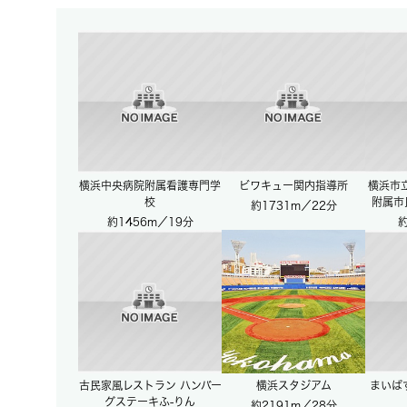
横浜中央病院附属看護専門学
ビワキュー関内指導所
横浜市
校
附属市
約1731m／22分
約1456m／19分
約
古民家風レストラン ハンバー
横浜スタジアム
まいば
グステーキふ-りん
約2191m／28分