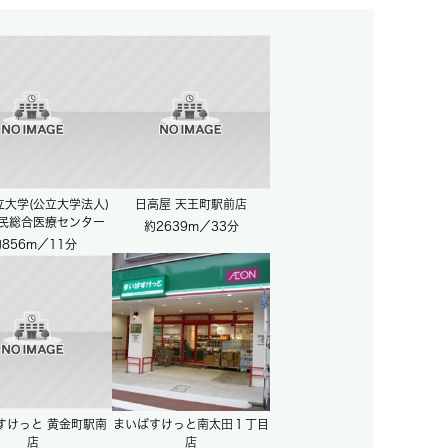
立大学(公立大学法人)
日高屋 天王町駅前店
民総合医療センター
約2639m／33分
856m／11分
すけっと 黄金町駅南
まいばすけっと南太田１丁目
店
店