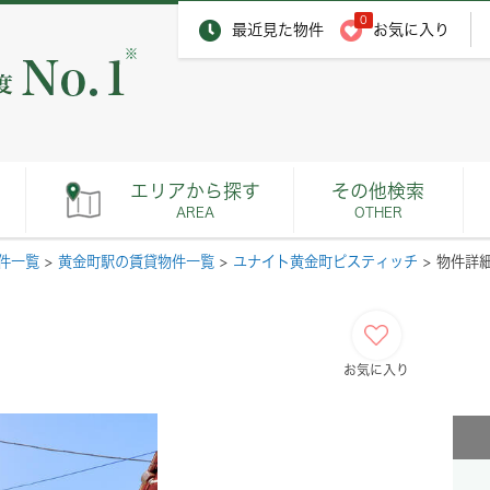
0
最近見た物件
お気に入り
※
エリアから探す
その他検索
AREA
OTHER
件一覧
>
黄金町駅の賃貸物件一覧
>
ユナイト黄金町ピスティッチ
>
物件詳
お気に入り