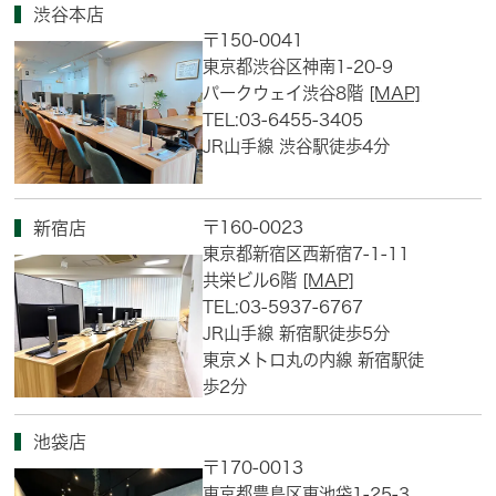
渋谷本店
〒150-0041
東京都渋谷区神南1-20-9
パークウェイ渋谷8階
[MAP]
TEL:03-6455-3405
JR山手線 渋谷駅徒歩4分
〒160-0023
新宿店
東京都新宿区西新宿7-1-11
共栄ビル6階
[MAP]
TEL:03-5937-6767
JR山手線 新宿駅徒歩5分
東京メトロ丸の内線 新宿駅徒
歩2分
池袋店
〒170-0013
東京都豊島区東池袋1-25-3