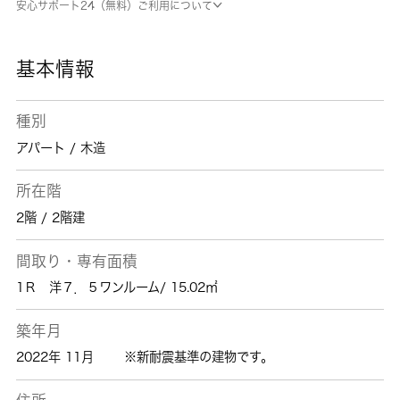
安心サポート24（無料）ご利用について
エリアでの新生活をご検討の方に、素敵な暮ら
しを当社のスタッフが全力でサポート致しま
す。相鉄本線西横浜付近の情報も満載です。
基本情報
種別
アパート / 木造
所在階
2階 / 2階建
間取り・専有面積
1Ｒ 洋７．５ワンルーム/ 15.02㎡
築年月
2022年 11月
※新耐震基準の建物です。