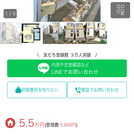
1
/
5
一覧
\ 友だち登録数 ３万人突破 /
内見や空室確認など
LINEでお問い合わせ
初期費用を知りたい
電話でお問い合わせ
5.5
万円
(管理費
5,500円
)