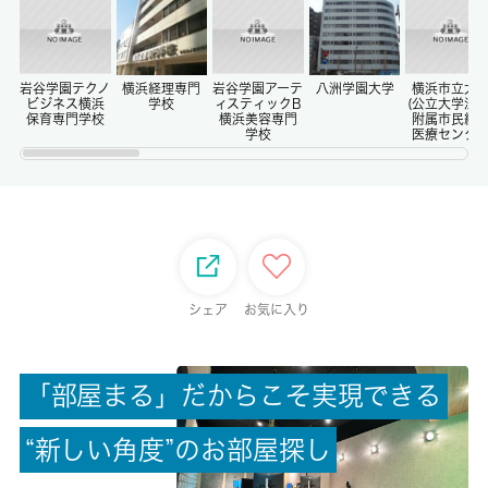
0ヶ月
償却/敷引
-/-
岩谷学園テクノ
横浜経理専門
岩谷学園アーテ
八洲学園大学
横浜市立大
ビジネス横浜
学校
ィスティックB
(公立大学法人
保育専門学校
横浜美容専門
附属市民総
学校
医療センタ
権利金/雑費
-/-
総戸数
-
シェア
お気に入り
現状/入居可能日
空家/相談
「
部
屋
ま
る
」
だ
か
ら
こ
そ
実
現
で
き
る
駐車場/料金
無/-
“
新
し
い
角
度
”
の
お
部
屋
探
し
保険加入/料金