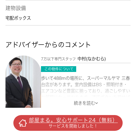
建物設備
宅配ボックス
アドバイザーからのコメント
中村(なかむら)
7万以下専門スタッフ
この物件について
歩いて488mの場所に、スーパーマルヤマ 三春
台店があります。室内設備はBS・照明付き・
エアコンなど豊富に揃っており、過ごしやすい
お部屋になっております。通話ボタンを押せば
続きを読む
相手の声が聞けるので、会話したうえで直接会
うかを決められるインターホンが付いておりま
す。IHクッキングヒーターは火が発生しないの
部屋まる。安心サポート24（無料）
で火災のリスクを減らせます。お部屋選びには
サービスを開始しました！
欠かせない内覧も、空き部屋であればスムーズ
です。駐輪場付きのアパートです。横浜市西区