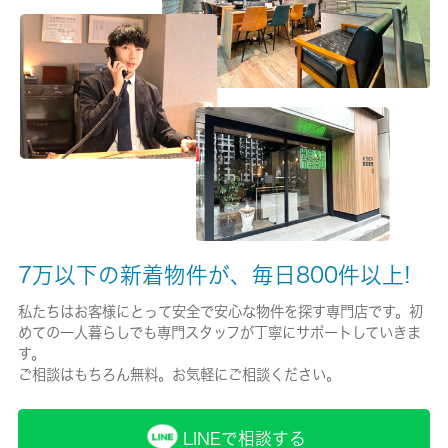
有/19000円
保険名/保険期間
-/2年
保証人代行
必加入
保証会社詳細
家賃＋共益費の５０％
7万以下の新着物件が、毎日800件以上!
賃貸区分/契約期間
私たちはお客様にとって安全で安心な物件を探す専門店です。初
めての一人暮らしでも専門スタッフが丁寧にサポートしていきま
一般/2年
す。
ご相談はもちろん無料。お気軽にご相談ください。
取引形態
仲介
LINEで相談する