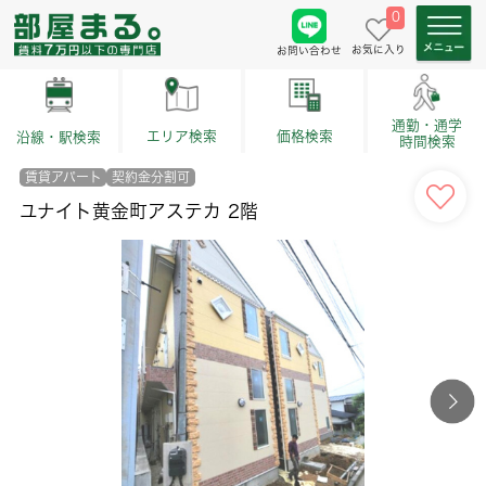
0
お気に入り
お問い合わせ
通勤・通学
価格検索
エリア検索
沿線・駅検索
時間検索
賃貸アパート
契約金分割可
ユナイト黄金町アステカ 2階