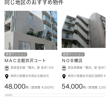
同じ地区のおすすめ物件
賃貸マンション
賃貸マンション
ＭＡＣ北軽井沢コート
ＮＯＢ横浜
東海道本線「
横浜
」駅 徒歩15分
東急東横線「
横浜
」駅 徒歩17
神奈川県横浜市西区北軽井沢
神奈川県横浜市西区浅間町４丁
48,000
54,000
円
（管理費 4,000円）
円
（管理費 3,000