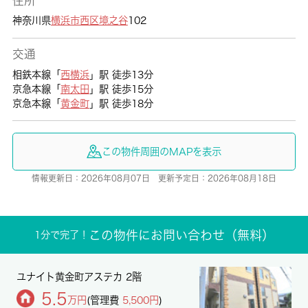
住所
神奈川県
横浜市西区
境之谷
102
交通
相鉄本線「
西横浜
」駅 徒歩13分
京急本線「
南太田
」駅 徒歩15分
京急本線「
黄金町
」駅 徒歩18分
この物件周囲のMAPを表示
情報更新日：2026年08月07日 更新予定日：2026年08月18日
この物件にお問い合わせ（無料）
1分で完了！
ユナイト黄金町アステカ 2階
5.5
万円
(管理費
5,500円
)