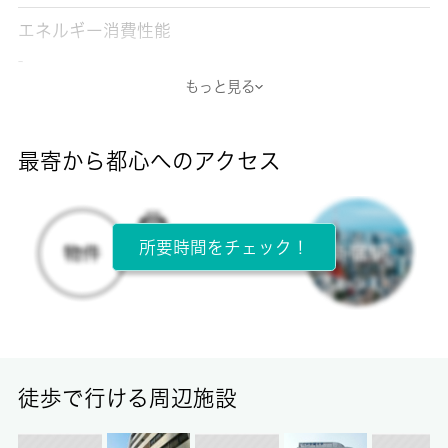
エネルギー消費性能
-
もっと見る
断熱性能
-
最寄から都心へのアクセス
目安光熱費
-
所要時間をチェック！
所在階
2階 / 2階建
面積
15.02㎡
徒歩で行ける周辺施設
保証金