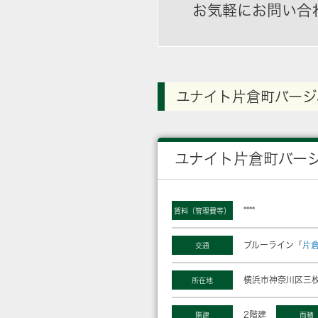
お気軽にお問い合
ユナイト片倉町バージ
ユナイト片倉町バー
****
賃料（管理費等）
ブルーライン「
片
交通
横浜市神奈川区三枚
所在地
2階建
階建
面積