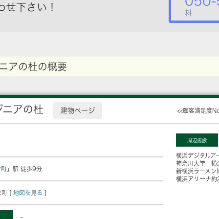
050-
わせ下さい！
料
ニアの杜の概要
ジニアの杜
建物ページ
<<顧客満足度N
周辺施設
横浜デジタルア
神奈川大学 横
倉町
」駅 徒歩9分
新横浜ラーメン
横浜アリーナ
約
町 [
地図を見る
]
-