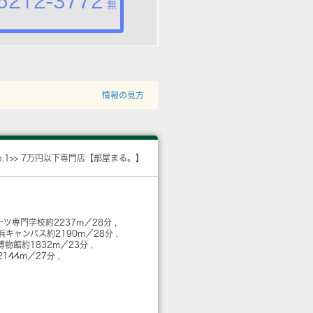
5212-3772
無
情報の見方
o.1>> 7万円以下専門店【部屋まる。】
ーツ専門学校
約2237m／28分
浜キャンパス
約2190m／28分
博物館
約1832m／23分
2144m／27分