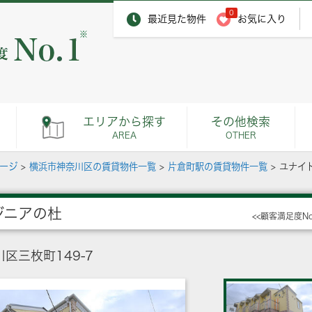
0
最近見た物件
お気に入り
※
エリアから探す
その他検索
AREA
OTHER
ページ
>
横浜市神奈川区の賃貸物件一覧
>
片倉町駅の賃貸物件一覧
>
ユナイ
ジニアの杜
<<顧客満足度N
区三枚町149-7