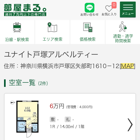
0
お気に入り
お問い合わせ
通勤・通学
価格検索
エリア検索
沿線・駅検索
時間検索
ユナイト戸塚アルベルティー
住所：神奈川県横浜市戸塚区矢部町1610－12[
MAP
]
空室一覧
（2件）
6
万円
(管理費：4,000円)
敷
-
礼
-
1Ｒ / 14.00㎡ / 1階