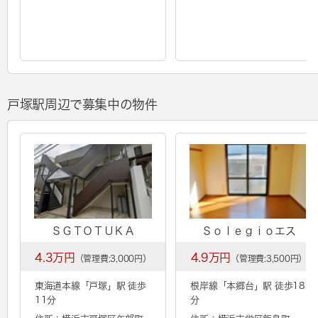
戸塚駅周辺で募集中の物件
ＳＧＴＯＴＵＫＡ
Ｓｏｌｅｇｉｏエス
4.3万円
4.9万円
（管理費:3,000円）
（管理費:3,500円）
東海道本線「
戸塚
」駅 徒歩
根岸線「
本郷台
」駅 徒歩18
11分
分