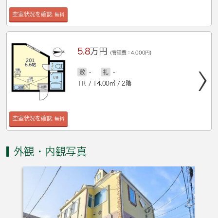
空室状況を確認
無料
5.8
万円
(管理費：4,000円)
敷
-
礼
-
1Ｒ / 14.00㎡ / 2階
空室状況を確認
無料
外観・内観写真