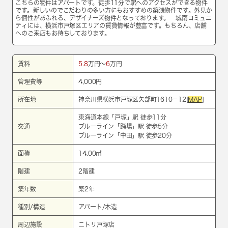
こちらの物件はアパートです。徒歩11分で駅へのアクセスができる物件
です。新しいのでこだわりの多い方にもおすすめの築浅物件です。外見か
ら個性があふれる、デザイナーズ物件となっております。 城南コミュニ
ティには、横浜市戸塚区エリアの賃貸情報が豊富です。もちろん、店舗
へのご来店もお待ちしております。
賃料
5.8
万円～
6
万円
管理費等
4,000円
所在地
神奈川県横浜市戸塚区矢部町1610－12[
MAP
]
東海道本線
「
戸塚
」駅 徒歩11分
交通
ブルーライン
「
踊場
」駅 徒歩5分
ブルーライン
「
中田
」駅 徒歩20分
面積
14.00㎡
階建
2階建
築年数
築2年
種別/構造
アパート/木造
周辺施設
ニトリ戸塚店