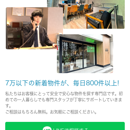
保険加入/料金
有/19000円
保険名/保険期間
-/2年
保証人代行
必加入
保証会社詳細
ジェイリース５０％～１００％ 他プラン有
7万以下の新着物件が、毎日800件以上!
賃貸区分/契約期間
私たちはお客様にとって安全で安心な物件を探す専門店です。初
めての一人暮らしでも専門スタッフが丁寧にサポートしていきま
一般/2年
す。
ご相談はもちろん無料。お気軽にご相談ください。
取引形態
仲介