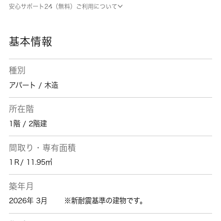
こちらです。 城南コミュニティがご案内する
安心サポート24（無料）ご利用について
のが、横浜市南区にある賃貸住宅情報です。引
っ越しを検討しているなら、お部屋探しをサポ
ートさせて下さい。
基本情報
種別
アパート / 木造
所在階
1階 / 2階建
間取り・専有面積
1Ｒ/ 11.95㎡
築年月
2026年 3月
※新耐震基準の建物です。