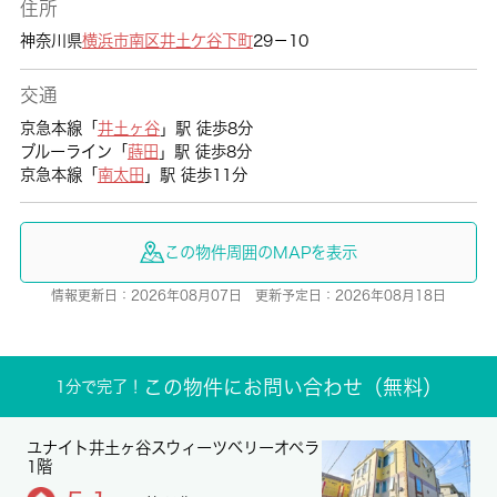
住所
神奈川県
横浜市南区
井土ケ谷下町
29－10
交通
京急本線「
井土ヶ谷
」駅 徒歩8分
ブルーライン「
蒔田
」駅 徒歩8分
京急本線「
南太田
」駅 徒歩11分
この物件周囲のMAPを表示
情報更新日：2026年08月07日 更新予定日：2026年08月18日
この物件にお問い合わせ（無料）
1分で完了！
ユナイト井土ヶ谷スウィーツベリーオペラ
1階