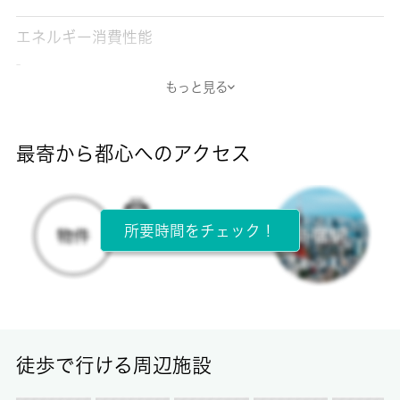
エネルギー消費性能
-
もっと見る
断熱性能
-
最寄から都心へのアクセス
目安光熱費
-
所要時間をチェック！
所在階
1階 / 2階建
面積
11.95㎡
徒歩で行ける周辺施設
保証金