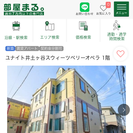
0
お気に入り
お問い合わせ
通勤・通学
価格検索
エリア検索
沿線・駅検索
時間検索
新築
賃貸アパート
契約金分割可
ユナイト井土ヶ谷スウィーツベリーオペラ 1階