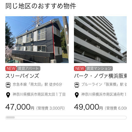
同じ地区のおすすめ物件
NEW
賃貸アパート
NEW
賃貸マンション
スリーパインズ
パーク・ノヴァ横浜阪東
京急本線「
南太田
」駅 徒歩6分
ブルーライン「
阪東橋
」駅 徒歩7
神奈川県横浜市南区南太田１丁目
神奈川県横浜市南区浦舟町１丁
47,000
49,000
円
（管理費 3,000円）
円
（管理費 6,000