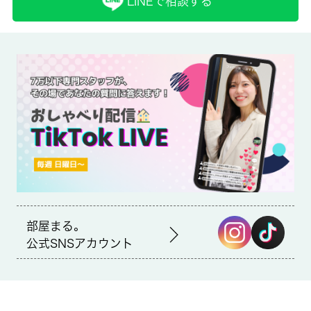
LINEで相談する
備考
近くにはセブンイレブン 横浜井土ヶ谷下町店(徒歩3分)がありち
ょっとした買い物に便利です。室内設備はCS・エアコン・照明付
きなどが揃っており、とても充実しています。新しく綺麗な新築
物件です。現在空家の物件です。 城南コミュニティでは、京急
本線井土ヶ谷周辺の不動産情報を取り扱っております。アクセス
良好で快適な生活をご提供いたします。
部屋まる。
公式SNSアカウント