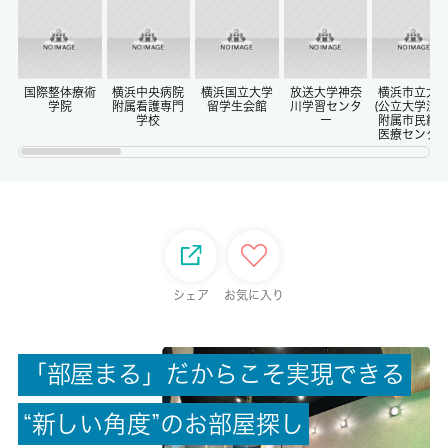
-
償却/敷引
-/-
国際整体療術
横浜中央病院
横浜国立大学
放送大学神奈
横浜市立大
学院
附属看護専門
留学生会館
川学習センタ
(公立大学法人
学校
ー
附属市民総
医療センタ
権利金/雑費
-/-
総戸数
-
シェア
お気に入り
現状/入居可能日
完成済み/即時
「
部
屋
ま
る
」
だ
か
ら
こ
そ
実
現
で
き
る
駐車場/料金
無/-
“
新
し
い
角
度
”
の
お
部
屋
探
し