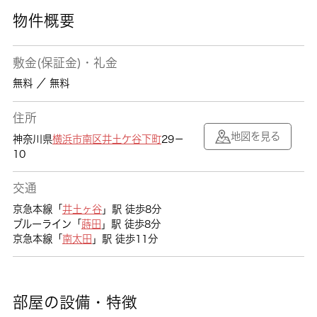
物件概要
敷金(保証金)・礼金
無料 ／ 無料
住所
地図を見る
神奈川県
横浜市南区
井土ケ谷下町
29－
10
交通
京急本線「
井土ヶ谷
」駅 徒歩8分
ブルーライン「
蒔田
」駅 徒歩8分
京急本線「
南太田
」駅 徒歩11分
部屋の設備・特徴