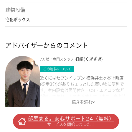
建物設備
宅配ボックス
アドバイザーからのコメント
釘崎(くぎざき)
7万以下専門スタッフ
この物件について
近くにはセブンイレブン 横浜井土ヶ谷下町店
(徒歩3分)がありちょっとした買い物に便利で
す。室内設備は照明付き・CS・エアコンなど
が揃っており、とても充実しています。来客時
続きを読む
にはTVインターホンを使用して訪問者の顔を
確認することがきるので安心感があります。わ
ざわざ持ち込む必要がない冷蔵庫付きの物件は
部屋まる。安心サポート24（無料）
いかがですか。フローリング仕様のアパートで
サービスを開始しました！
す。住みやすさが満載でイチオシのアパートは