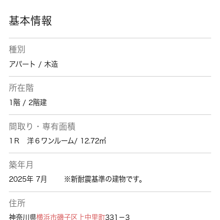
んか。わたしたちが快適な住まい探しをお手伝
い致します。
基本情報
種別
アパート / 木造
所在階
1階 / 2階建
間取り・専有面積
1Ｒ 洋６ワンルーム/ 12.72㎡
築年月
2025年 7月
※新耐震基準の建物です。
住所
神奈川県
横浜市磯子区
上中里町
331－3