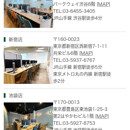
パークウェイ渋谷8階
[MAP]
TEL:03-6455-3405
JR山手線 渋谷駅徒歩4分
〒160-0023
新宿店
東京都新宿区西新宿7-1-11
共栄ビル6階
[MAP]
TEL:03-5937-6767
JR山手線 新宿駅徒歩5分
東京メトロ丸の内線 新宿駅徒
歩2分
池袋店
〒170-0013
東京都豊島区東池袋1-25-3
第2はやかわビル1階
[MAP]
TEL:03-5927-8753