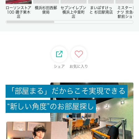
-/-
ローソンストア
横浜杉田西郵
セブンイレブン
まいばすけっ
ミスタード
100 磯子栗木
便局
横浜上中里町
と 杉田駅南店
ナツ 京急杉
店
店
駅前ショッ
権利金/雑費
-/-
総戸数
-
シェア
お気に入り
現状/入居可能日
完成済み/即時
「
部
屋
ま
る
」
だ
か
ら
こ
そ
実
現
で
き
る
駐車場/料金
“
新
し
い
角
度
”
の
お
部
屋
探
し
無/-
保険加入/料金
有/19000円