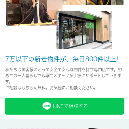
保険名/保険期間
-/2年
保証人代行
必加入
保証会社詳細
7万以下の新着物件が、毎日800件以上!
ジェイリース５０％～１００％ 他プラン有
私たちはお客様にとって安全で安心な物件を探す専門店です。初
賃貸区分/契約期間
めての一人暮らしでも専門スタッフが丁寧にサポートしていきま
一般/2年
す。
ご相談はもちろん無料。お気軽にご相談ください。
取引形態
仲介
LINEで相談する
備考
歩いて2分のところに磯子警察署 上中里交番があります。室内設