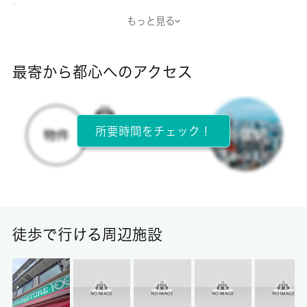
-
もっと見る
断熱性能
-
最寄から都心へのアクセス
目安光熱費
-
所要時間をチェック！
所在階
1階 / 2階建
面積
12.72㎡
徒歩で行ける周辺施設
保証金
-
償却/敷引