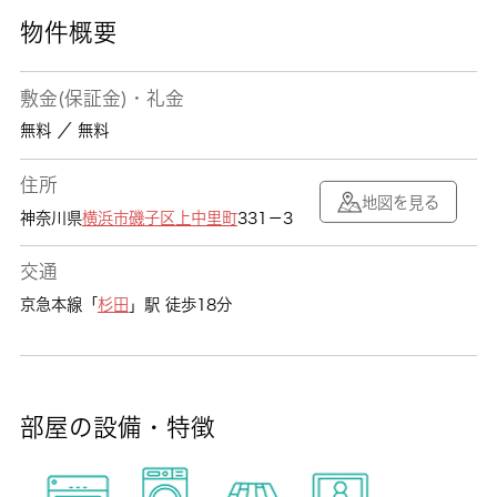
物件概要
敷金(保証金)・礼金
無料 ／ 無料
住所
地図を見る
神奈川県
横浜市磯子区
上中里町
331－3
交通
京急本線「
杉田
」駅 徒歩18分
部屋の設備・特徴