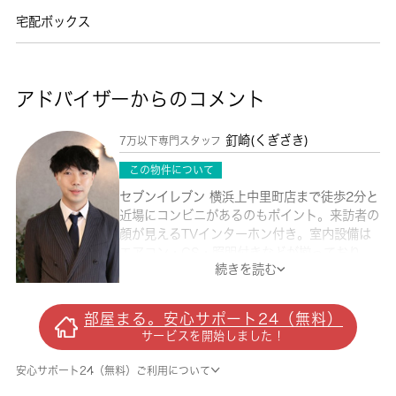
宅配ボックス
アドバイザーからのコメント
釘崎(くぎざき)
7万以下専門スタッフ
この物件について
セブンイレブン 横浜上中里町店まで徒歩2分と
近場にコンビニがあるのもポイント。来訪者の
顔が見えるTVインターホン付き。室内設備は
エアコン・CS・照明付きなどが揃っており、
続きを読む
とても充実しています。お部屋には寝室や収
納、趣味のためのスペースなど、多目的に利用
できるロフトを備え付けています。敷金不要の
部屋まる。安心サポート24（無料）
アパートなので、初期費用を減らすことができ
サービスを開始しました！
ます。フローリングが魅力的な、木の温かみの
あるアパートとなっています。 城南コミュニ
安心サポート24（無料）ご利用について
ティのホームページから住まいを探してみませ