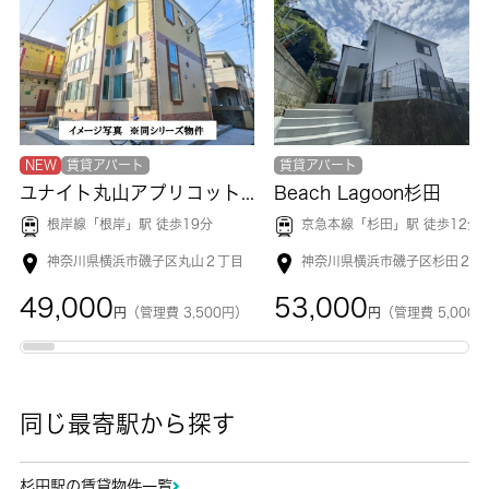
NEW
賃貸アパート
賃貸アパート
ユナイト丸山アプリコットパフェ
Beach Lagoon杉田
根岸線「
根岸
」駅 徒歩19分
京急本線「
杉田
」駅 徒歩12分
神奈川県横浜市磯子区丸山２丁目
神奈川県横浜市磯子区杉田２丁
49,000
53,000
円
（管理費 3,500円）
円
（管理費 5,000
同じ最寄駅から探す
杉田駅の賃貸物件一覧