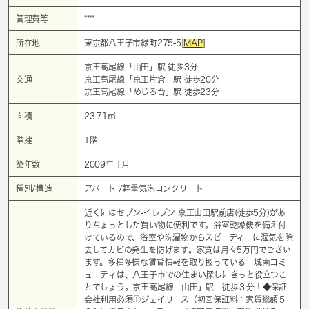
管理費等
****
所在地
東京都八王子市緑町275-5[
MAP
]
京王高尾線「
山田
」駅 徒歩3分
交通
京王高尾線「
京王片倉
」駅 徒歩20分
京王高尾線「
めじろ台
」駅 徒歩23分
面積
23.71㎡
階建
1階
築年数
2009年 1月
種別/構造
アパート /軽量気泡コンクリート
近くにはセブン‐イレブン 京王山田駅前店(徒歩5分)があ
りちょっとした買い物に便利です。浴室乾燥機を備え付
けているので、浴室や洗濯物からスピーディーに湿気を除
去してカビの発生を防げます。家賃は月々5万円でござい
ます。多種多様な賃貸情報を取り扱っている 城南コミ
ュニティは、八王子市での住まい探しにきっと役立つこ
とでしょう。京王高尾線「山田」駅 徒歩３分！◆保証
会社利用必須①ジェイリース（初回保証料：家賃総額５