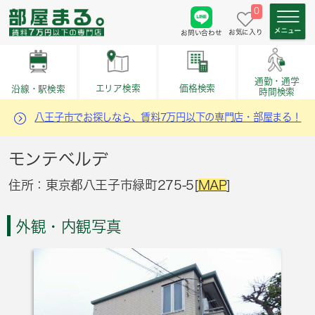
0
お気に入り
お問い合わせ
通勤・通学
価格検索
エリア検索
沿線・駅検索
時間検索
八王子市でお探しなら、賃料7万円以下の専門店・部屋まる！
モンテベルデ
住所：東京都八王子市緑町275-5[
MAP
]
外観・内観写真