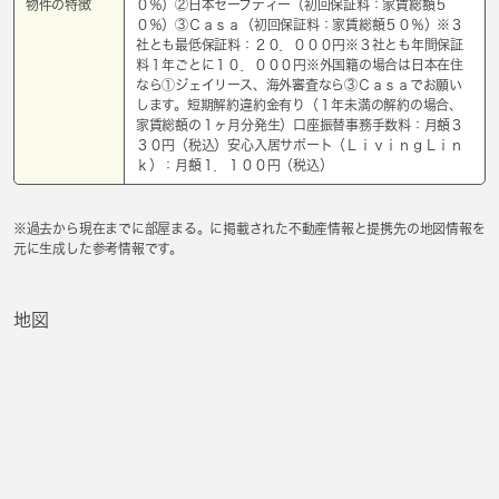
物件の特徴
０％）②日本セーフティー（初回保証料：家賃総額５
０％）③Ｃａｓａ（初回保証料：家賃総額５０％）※３
社とも最低保証料：２０．０００円※３社とも年間保証
料１年ごとに１０．０００円※外国籍の場合は日本在住
なら①ジェイリース、海外審査なら③Ｃａｓａでお願い
します。短期解約違約金有り（１年未満の解約の場合、
家賃総額の１ヶ月分発生）口座振替事務手数料：月額３
３０円（税込）安心入居サポート（ＬｉｖｉｎｇＬｉｎ
ｋ）：月額１．１００円（税込）
※過去から現在までに部屋まる。に掲載された不動産情報と提携先の地図情報を
元に生成した参考情報です。
地図