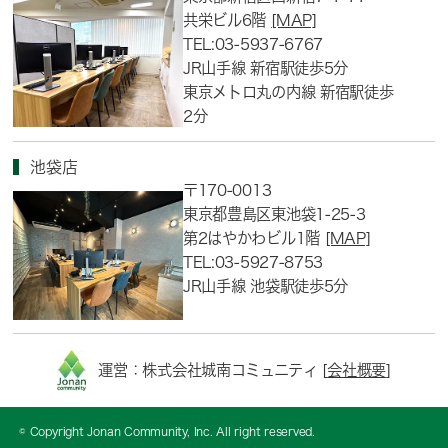
共栄ビル6階
[MAP]
TEL:03-5937-6767
JR山手線 新宿駅徒歩5分
東京メトロ丸の内線 新宿駅徒歩
2分
池袋店
〒170-0013
東京都豊島区東池袋1-25-3
第2はやかわビル1階
[MAP]
TEL:03-5927-8753
JR山手線 池袋駅徒歩5分
運営：株式会社城南コミュニティ [
会社概要
]
© Copyright Jonan Community, Inc. All right reserved.