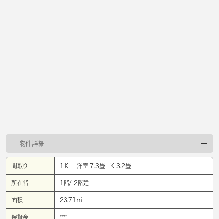
物件詳細
間取り
1Ｋ 洋室 7.3畳 K 3.2畳
所在階
1階/ 2階建
面積
23.71㎡
保証金
****