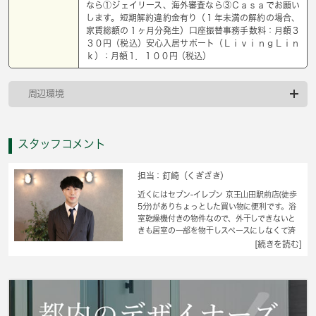
なら①ジェイリース、海外審査なら③Ｃａｓａでお願い
します。短期解約違約金有り（１年未満の解約の場合、
家賃総額の１ヶ月分発生）口座振替事務手数料：月額３
３０円（税込）安心入居サポート（ＬｉｖｉｎｇＬｉｎ
ｋ）：月額１．１００円（税込）
周辺環境
スタッフコメント
担当：釘崎（くぎざき）
近くにはセブン‐イレブン 京王山田駅前店(徒歩
5分)がありちょっとした買い物に便利です。浴
室乾燥機付きの物件なので、外干しできないと
きも居室の一部を物干しスペースにしなくて済
みます。収納はウォークインクロゼット・シュ
[続きを読む]
ーズボックスなど豊富なので、衣類や履き物の
整理がしやすく便利です。モニターで来訪者を
確認し、インターホンを通じて室内から会話す
ることができます。月々の賃料が5万円以下の物
件です。八王子市エリアのことなら、地域に特
化した当社にお問い合わせを。確かな地域情報