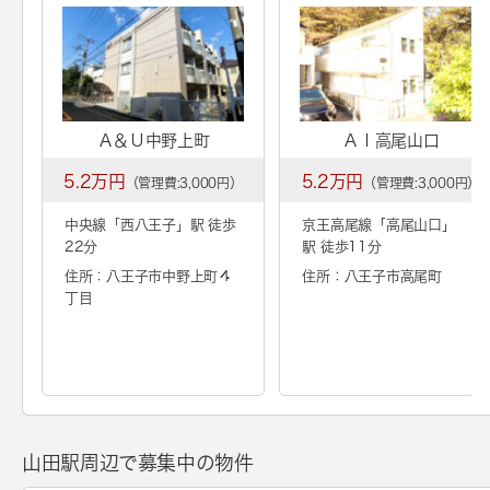
Ａ＆Ｕ中野上町
ＡＩ高尾山口
5.2万円
5.2万円
（管理費:3,000円）
（管理費:3,000円）
中央線「
西八王子
」駅 徒歩
京王高尾線「
高尾山口
」
22分
駅 徒歩11分
住所：八王子市中野上町４
住所：八王子市高尾町
丁目
山田駅周辺で募集中の物件