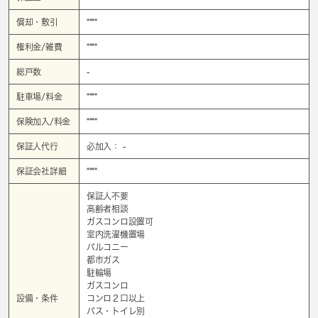
償却・敷引
****
権利金/雑費
****
総戸数
-
駐車場/料金
****
保険加入/料金
****
保証人代行
必加入： -
保証会社詳細
****
保証人不要
高齢者相談
ガスコンロ設置可
室内洗濯機置場
バルコニー
都市ガス
駐輪場
ガスコンロ
設備・条件
コンロ２口以上
バス・トイレ別