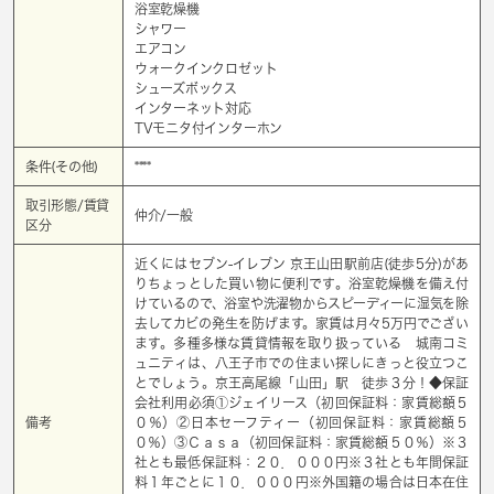
浴室乾燥機
シャワー
エアコン
ウォークインクロゼット
シューズボックス
インターネット対応
TVモニタ付インターホン
条件(その他)
****
取引形態/賃貸
仲介/一般
区分
近くにはセブン‐イレブン 京王山田駅前店(徒歩5分)があ
りちょっとした買い物に便利です。浴室乾燥機を備え付
けているので、浴室や洗濯物からスピーディーに湿気を除
去してカビの発生を防げます。家賃は月々5万円でござい
ます。多種多様な賃貸情報を取り扱っている 城南コミ
ュニティは、八王子市での住まい探しにきっと役立つこ
とでしょう。京王高尾線「山田」駅 徒歩３分！◆保証
会社利用必須①ジェイリース（初回保証料：家賃総額５
備考
０％）②日本セーフティー（初回保証料：家賃総額５
０％）③Ｃａｓａ（初回保証料：家賃総額５０％）※３
社とも最低保証料：２０．０００円※３社とも年間保証
料１年ごとに１０．０００円※外国籍の場合は日本在住