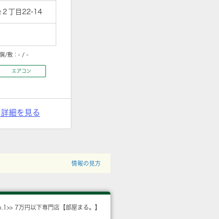
丁目22-14
償/敷：
- / -
エアコン
> 詳細を見る
情報の見方
o.1>> 7万円以下専門店【部屋まる。】