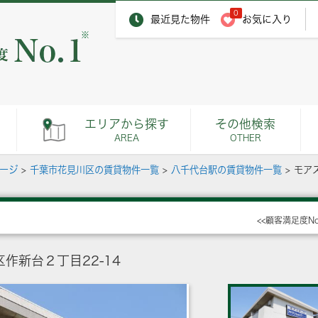
0
最近見た物件
お気に入り
※
エリアから探す
その他検索
AREA
OTHER
ページ
>
千葉市花見川区の賃貸物件一覧
>
八千代台駅の賃貸物件一覧
>
モア
<<顧客満足度N
作新台２丁目22-14