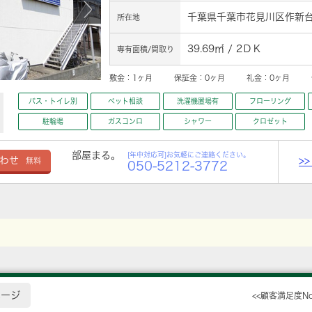
千葉県千葉市花見川区作新台２
所在地
39.69㎡ / 2ＤＫ
専有面積/間取り
敷金：
1ヶ月
保証金：
0ヶ月
礼金：
0ヶ月
バス・トイレ別
ペット相談
洗濯機置場有
フローリング
駐輪場
ガスコンロ
シャワー
クロゼット
部屋まる。
[年中対応可]お気軽にご連絡ください。
>
わせ
無料
050-5212-3772
ページ
<<顧客満足度N