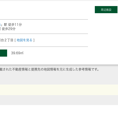
周辺施設
台
」駅 徒歩11分
 徒歩29分
台２丁目 [
地図を見る
]
39.69㎡
載された不動産情報と提携先の地図情報を元に生成した参考情報です。