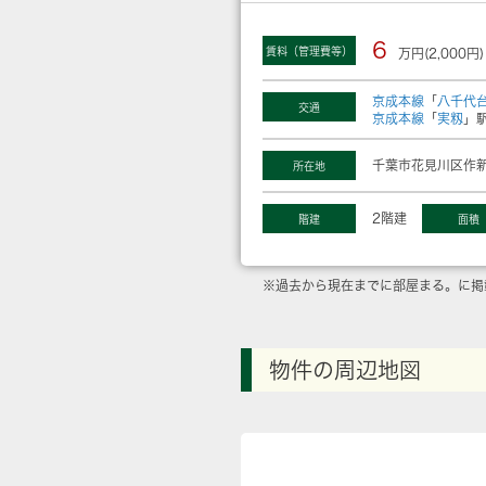
6
賃料（管理費等）
万円(2,000円)
京成本線
「
八千代
交通
京成本線
「
実籾
」駅
千葉市花見川区作新
所在地
2階建
階建
面積
※過去から現在までに部屋まる。に掲
物件の周辺地図