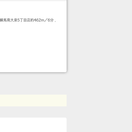
 練馬南大泉5丁目店
約462m／6分