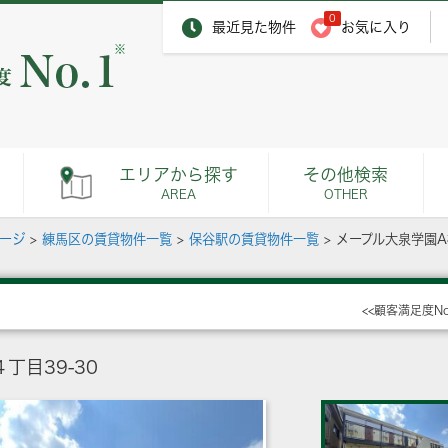
0
最近見た物件
お気に入り
※
エリアから探す
その他検索
AREA
OTHER
ページ
>
練馬区の賃貸物件一覧
>
保谷駅の賃貸物件一覧
>
メープル大泉学園A
<<顧客満足度N
丁目39-30