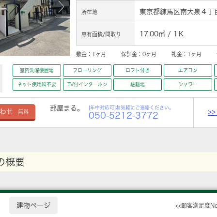
東京都練馬区南大泉４丁目3
所在地
17.00㎡ / 1Ｋ
専有面積/間取り
敷金：
1ヶ月
保証金：
0ヶ月
礼金：
1ヶ月
室内洗濯機置場
フローリング
ロフト付き
エアコン
ネット使用料不要
TV付インターホン
駐輪場
シャワー
部屋まる。
[年中対応可]お気軽にご連絡ください。
>
わせ
無料
050-5212-3772
の概要
建物ページ
<<顧客満足度N