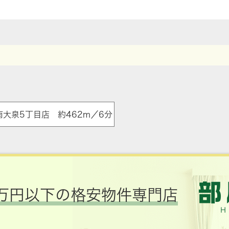
ア
南大泉5丁目店 約462m／6分
万円以下の格安物件専門店