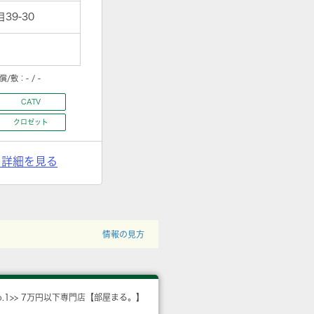
9-30
償/敷：
- / -
CATV
クロゼット
> 詳細を見る
情報の見方
o.1>> 7万円以下専門店【部屋まる。】