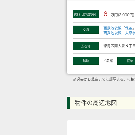
6
賃料（管理費等）
万円(2,000円)
西武池袋線
「
保谷
交通
西武池袋線
「
大泉
練馬区南大泉４丁目
所在地
2階建
階建
面積
※過去から現在までに部屋まる。に掲
物件の周辺地図