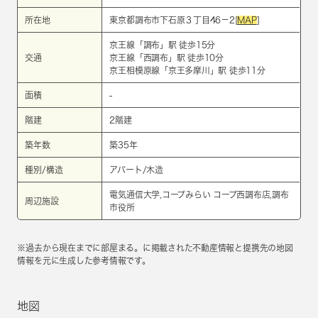
所在地
東京都調布市下石原３丁目46－2[
MAP
]
京王線
「
調布
」駅 徒歩15分
交通
京王線
「
西調布
」駅 徒歩10分
京王相模原線
「
京王多摩川
」駅 徒歩11分
面積
-
階建
2階建
築年数
築35年
種別/構造
アパート/木造
電気通信大学,コープみらい コープ西調布店,調布
周辺施設
市役所
※過去から現在までに部屋まる。に掲載された不動産情報と提携先の地図
情報を元に生成した参考情報です。
地図