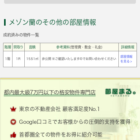
メゾン蘭のその他の部屋情報
成約済みの物件一覧
階層
間取り
面積
参考賃料
(管理費・敷金・礼金)
詳細情報
部屋情報
1階
1Ｒ
15.51㎡
非公開 ※ご確認いたしますのでお問い合わせください
を見る >
都内最大級7万円以下の格安物件専門店
東京の不動産会社 顧客満足度No.1
Google口コミでお客様からの圧倒的支持を獲得
首都圏全ての物件をお得に紹介可能