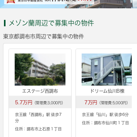
メゾン蘭周辺で募集中の物件
東京都調布市周辺で募集中の物件
エステージ西調布
ドリーム仙川B棟
5.7万円
7万円
（管理費:3,000円）
（管理費:5,000円）
京王線「
西調布
」駅 徒歩7
京王線「
仙川
」駅 徒歩6分
分
住所：調布市仙川町１丁目
住所：調布市上石原１丁目