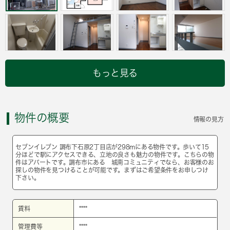
もっと見る
物件の概要
情報の見方
セブンイレブン 調布下石原2丁目店が298mにある物件です。歩いて15
分ほどで駅にアクセスできる、立地の良さも魅力の物件です。こちらの物
件はアパートです。調布市にある 城南コミュニティでなら、お客様のお
探しの物件を見つけることが可能です。まずはご希望条件をお申しつけ
下さい。
賃料
****
管理費等
****