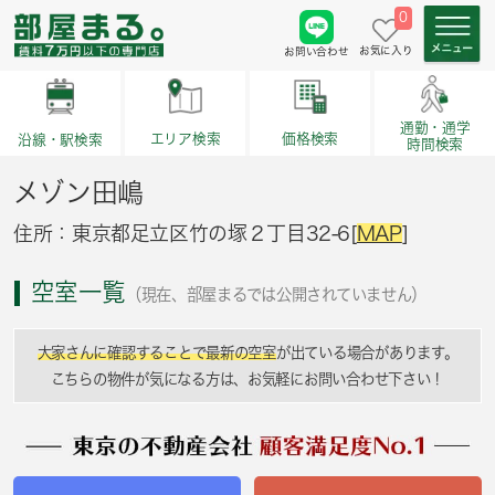
0
お気に入り
お問い合わせ
通勤・通学
価格検索
エリア検索
沿線・駅検索
時間検索
メゾン田嶋
住所：東京都足立区竹の塚２丁目32-6[
MAP
]
空室一覧
（現在、部屋まるでは公開されていません）
大家さんに確認することで最新の空室
が出ている場合があります。
こちらの物件が気になる方は、お気軽にお問い合わせ下さい！