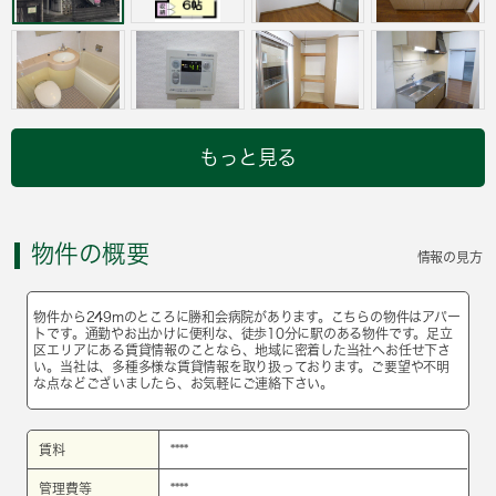
もっと見る
物件の概要
情報の見方
物件から249mのところに勝和会病院があります。こちらの物件はアパー
トです。通勤やお出かけに便利な、徒歩10分に駅のある物件です。足立
区エリアにある賃貸情報のことなら、地域に密着した当社へお任せ下さ
い。当社は、多種多様な賃貸情報を取り扱っております。ご要望や不明
な点などございましたら、お気軽にご連絡下さい。
賃料
****
管理費等
****