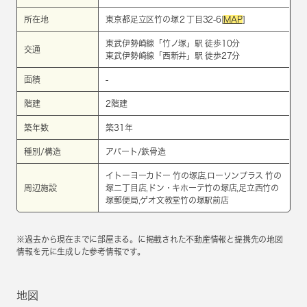
所在地
東京都足立区竹の塚２丁目32-6[
MAP
]
東武伊勢崎線
「
竹ノ塚
」駅 徒歩10分
交通
東武伊勢崎線
「
西新井
」駅 徒歩27分
面積
-
階建
2階建
築年数
築31年
種別/構造
アパート/鉄骨造
イトーヨーカドー 竹の塚店,ローソンプラス 竹の
周辺施設
塚二丁目店,ドン・キホーテ竹の塚店,足立西竹の
塚郵便局,ゲオ文教堂竹の塚駅前店
※過去から現在までに部屋まる。に掲載された不動産情報と提携先の地図
情報を元に生成した参考情報です。
地図