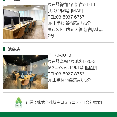
東京都新宿区西新宿7-1-11
共栄ビル6階
[MAP]
TEL:03-5937-6767
JR山手線 新宿駅徒歩5分
東京メトロ丸の内線 新宿駅徒歩
2分
池袋店
〒170-0013
東京都豊島区東池袋1-25-3
第2はやかわビル1階
[MAP]
TEL:03-5927-8753
JR山手線 池袋駅徒歩5分
運営：株式会社城南コミュニティ [
会社概要
]