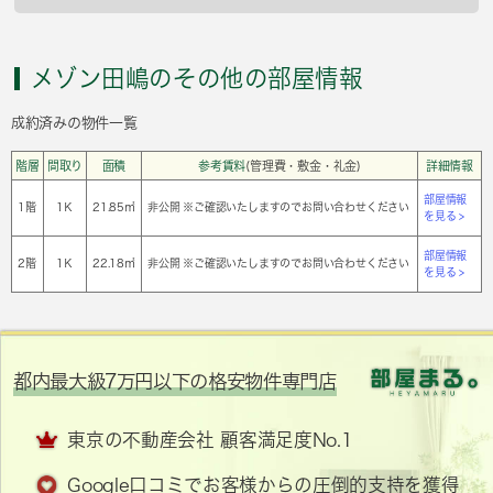
メゾン田嶋のその他の部屋情報
成約済みの物件一覧
階層
間取り
面積
参考賃料
(管理費・敷金・礼金)
詳細情報
部屋情報
1階
1Ｋ
21.85㎡
非公開 ※ご確認いたしますのでお問い合わせください
を見る >
部屋情報
2階
1Ｋ
22.18㎡
非公開 ※ご確認いたしますのでお問い合わせください
を見る >
都内最大級7万円以下の格安物件専門店
東京の不動産会社 顧客満足度No.1
Google口コミでお客様からの圧倒的支持を獲得