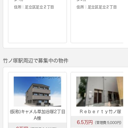
住所：足立区足立２丁目
住所：足立区足立２丁目
竹ノ塚駅周辺で募集中の物件
(仮称)キャメル草加谷塚2丁目
Ｒｅｂｅｒｔｙ竹ノ塚
A棟
6.5万円
（管理費:5,000円）