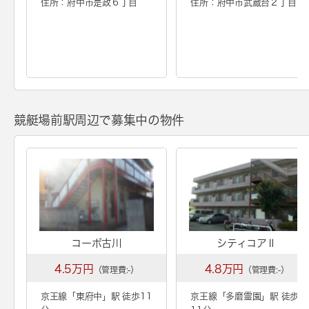
住所：府中市是政６丁目
住所：府中市武蔵台２丁目
競艇場前駅周辺で募集中の物件
コーポ古川
シティコアⅡ
4.5万円
4.8万円
（管理費:-）
（管理費:-）
京王線「
東府中
」駅 徒歩11
京王線「
多磨霊園
」駅 徒歩