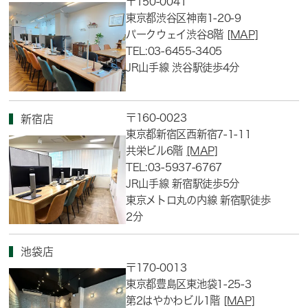
〒150-0041
東京都渋谷区神南1-20-9
パークウェイ渋谷8階
[MAP]
TEL:03-6455-3405
JR山手線 渋谷駅徒歩4分
〒160-0023
新宿店
東京都新宿区西新宿7-1-11
共栄ビル6階
[MAP]
TEL:03-5937-6767
JR山手線 新宿駅徒歩5分
東京メトロ丸の内線 新宿駅徒歩
2分
池袋店
〒170-0013
東京都豊島区東池袋1-25-3
第2はやかわビル1階
[MAP]