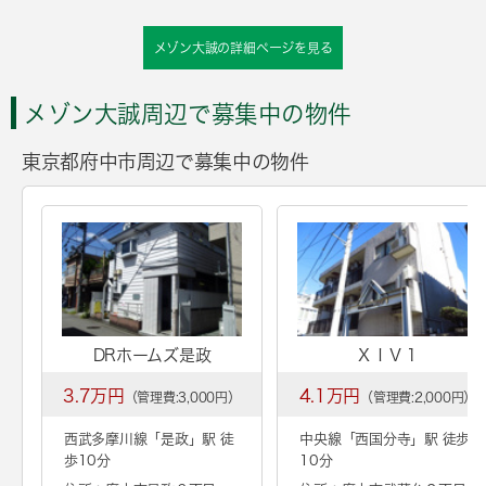
メゾン大誠の詳細ページを見る
メゾン大誠周辺で募集中の物件
東京都府中市周辺で募集中の物件
DRホームズ是政
ＸＩＶ１
3.7万円
4.1万円
（管理費:3,000円）
（管理費:2,000円）
西武多摩川線「
是政
」駅 徒
中央線「
西国分寺
」駅 徒歩
歩10分
10分