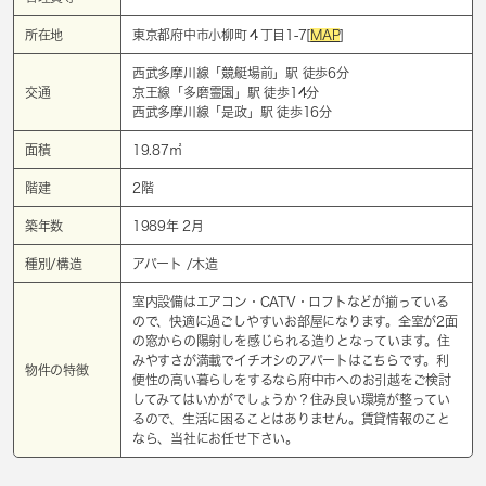
所在地
東京都府中市小柳町４丁目1-7[
MAP
]
西武多摩川線「
競艇場前
」駅 徒歩6分
交通
京王線「
多磨霊園
」駅 徒歩14分
西武多摩川線「
是政
」駅 徒歩16分
面積
19.87㎡
階建
2階
築年数
1989年 2月
種別/構造
アパート /木造
室内設備はエアコン・CATV・ロフトなどが揃っている
ので、快適に過ごしやすいお部屋になります。全室が2面
の窓からの陽射しを感じられる造りとなっています。住
みやすさが満載でイチオシのアパートはこちらです。利
物件の特徴
便性の高い暮らしをするなら府中市へのお引越をご検討
してみてはいかがでしょうか？住み良い環境が整ってい
るので、生活に困ることはありません。賃貸情報のこと
なら、当社にお任せ下さい。