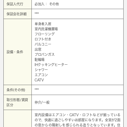
保証人代行
必加入： その他
保証会社詳細
****
単身者入居
室内洗濯機置場
フローリング
ロフト付き
バルコニー
出窓
設備・条件
プロパンガス
駐輪場
IHクッキングヒーター
シャワー
エアコン
CATV
条件(その他)
****
取引形態/賃貸
仲介/一般
区分
室内設備はエアコン・CATV・ロフトなどが揃っている
ので、快適に過ごしやすいお部屋になります。全室が2面
の窓からの陽射しを感じられる造りとなっています。住