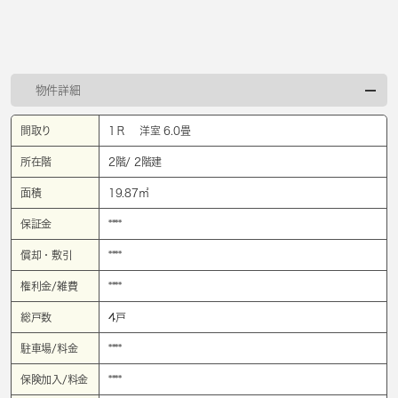
物件詳細
間取り
1Ｒ 洋室 6.0畳
所在階
2階/ 2階建
面積
19.87㎡
保証金
****
償却・敷引
****
権利金/雑費
****
総戸数
4戸
駐車場/料金
****
保険加入/料金
****