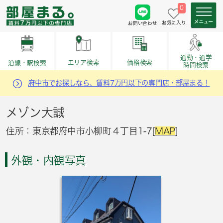
0
お気に入り
お問い合わせ
通勤・通学
価格検索
エリア検索
沿線・駅検索
時間検索
府中市でお探しなら、賃料7万円以下の専門店・部屋まる！
メゾン大誠
住所：東京都府中市小柳町４丁目1-7[
MAP
]
外観・内観写真