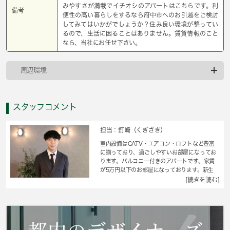
みやすさが満載でイチオシのアパートはこちらです。利
備考
便性の高い暮らしをするなら府中市へのお引越をご検討
してみてはいかがでしょうか？住み良い環境が整ってい
るので、生活に困ることはありません。賃貸情報のこと
なら、当社にお任せ下さい。
周辺環境
スタッフコメント
担当：釘崎（くぎざき）
室内設備はCATV・エアコン・ロフトなど豊富
に揃っており、過ごしやすいお部屋になってお
ります。バルコニー付きのアパートです。家賃
が5万円以下のお部屋になっております。新生
活、オシャレなワンルームで楽しく快適な暮ら
[続きを読む]
しを実現。ニーズの高い全室2面の窓で、明るい
室内環境を実現しています。 城南コミュニテ
ィで、これから先の新しい住まいをじっくり選
んでいきましょう。わたくしたちがお手伝い致
します。