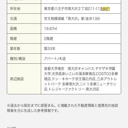
所在地
東京都八王子市南大沢２丁目211-11[
MAP
]
交通
京王相模原線
「
南大沢
」駅 徒歩13分
面積
19.87㎡
階建
2階建
築年数
築33年
種別/構造
アパート/木造
首都大学東京 南大沢キャンパス,ヤマザキ学園
大学,天然温泉いこいの湯多摩境店,COSTCO多摩
周辺施設
境店,ドン・キホーテ京王堀之内店,.三井アウトレ
ットパーク 多摩南大沢,ニトリ多摩ニュータウン
店,トレジャーファクトリー 南大沢店
※過去から現在までに部屋まる。に掲載された不動産情報と提携先の地図
情報を元に生成した参考情報です。