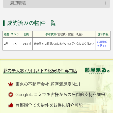
周辺環境
成約済みの物件一覧
階層
間取り
面積
参考賃料
(管理費・敷金・礼金)
詳細情報
部屋情報
2階
1Ｋ
19.87㎡
非公開 ※ご確認いたしますのでお問い合わせください
を見る >
都内最大級7万円以下の格安物件専門店
東京の不動産会社 顧客満足度No.1
Google口コミでお客様からの圧倒的支持を獲得
首都圏全ての物件をお得に紹介可能