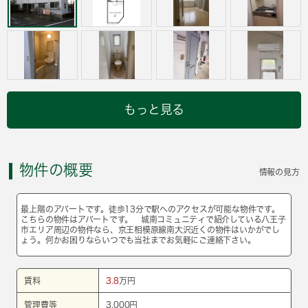
もっと見る
物件の概要
情報の見方
最上階のアパートです。徒歩13分で駅へのアクセスが可能な物件です。
こちらの物件はアパートです。 城南コミュニティで紹介している八王子
市エリア周辺の物件なら、京王相模原線南大沢近くの物件はいかがでし
ょう。何かお困りならいつでも当社までお気軽にご連絡下さい。
賃料
3.8
万円
管理費等
3,000円