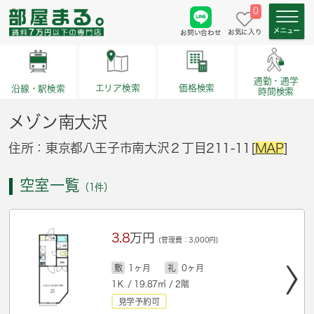
0
お気に入り
お問い合わせ
通勤・通学
価格検索
エリア検索
沿線・駅検索
時間検索
メゾン南大沢
住所：東京都八王子市南大沢２丁目211-11[
MAP
]
空室一覧
（1件）
3.8
万円
(管理費：3,000円)
敷
1ヶ月
礼
0ヶ月
1Ｋ / 19.87㎡ / 2階
見学予約可