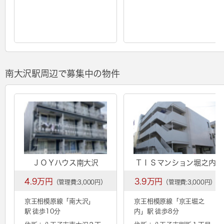
南大沢駅周辺で募集中の物件
ＪＯＹハウス南大沢
ＴＩＳマンション堀之内
4.9万円
3.9万円
（管理費:3,000円）
（管理費:3,000円）
京王相模原線「
南大沢
」
京王相模原線「
京王堀之
駅 徒歩10分
内
」駅 徒歩8分