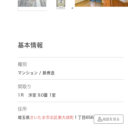
基本情報
種別
マンション / 鉄骨造
間取り
1Ｒ 洋室 9.0畳 1室
住所
埼玉県
さいたま市北区
東大成町
１丁目656番2号
地図を見る