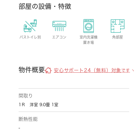
部屋の設備・特徴
バストイレ別
エアコン
室内洗濯機
角部屋
置き場
物件概要
安心サポート24（無料）対象
です
間取り
1Ｒ 洋室 9.0畳 1室
断熱性能
-