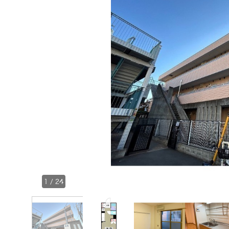
1
/
24