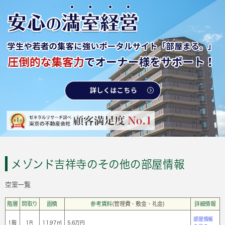
メゾンド吉祥寺のその他の部屋情報
空室一覧
階層
間取り
面積
参考賃料
(管理費・敷金・礼金)
詳細情報
部屋情報
1階
1Ｒ
11.97㎡
5.6万円