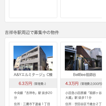
吉祥寺駅周辺で募集中の物件
A&Yエルミタージュ C棟
BellBee祖師谷
6.3万円
4.3万円
（管理費:-）
（管理費:2,000円）
中央線「
吉祥寺
」駅 徒歩20
小田急小田原線「
祖師ヶ谷
分
大蔵
」駅 徒歩11分
住所：三鷹市下連雀１丁目
住所：世田谷区千歳台２丁