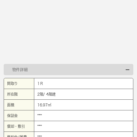
物件詳細
間取り
1Ｒ
所在階
2階/ 4階建
面積
16.97㎡
保証金
****
償却・敷引
****
権利金/雑費
****