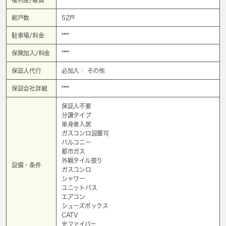
総戸数
52戸
駐車場/料金
****
保険加入/料金
****
保証人代行
必加入： その他
保証会社詳細
****
保証人不要
分譲タイプ
単身者入居
ガスコンロ設置可
バルコニー
都市ガス
外観タイル張り
設備・条件
ガスコンロ
シャワー
ユニットバス
エアコン
シューズボックス
CATV
光ファイバー