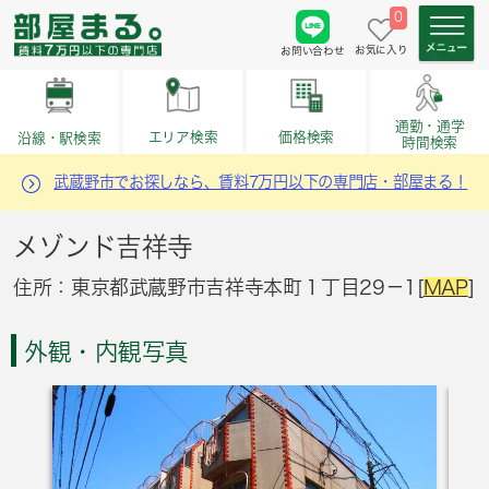
0
お気に入り
お問い合わせ
通勤・通学
価格検索
エリア検索
沿線・駅検索
時間検索
武蔵野市でお探しなら、賃料7万円以下の専門店・部屋まる！
メゾンド吉祥寺
住所：東京都武蔵野市吉祥寺本町１丁目29－1[
MAP
]
外観・内観写真