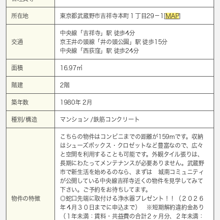
所在地
東京都武蔵野市吉祥寺本町１丁目29－1[
MAP
]
中央線「
吉祥寺
」駅 徒歩4分
交通
京王井の頭線「
井の頭公園
」駅 徒歩15分
中央線「
西荻窪
」駅 徒歩24分
面積
16.97㎡
階建
2階
築年数
1980年 2月
種別/構造
マンション /鉄筋コンクリート
こちらの物件はコンビニまでの距離が159mです。収納
はシューズボックス・クロゼットなど豊富なので、広々
と空間を利用することも可能です。外観タイル張りは、
長期にわたってメンテナンスが必要ありません。武蔵野
市で新生活を始めるのなら、まずは 城南コミュニティ
が公開している中央線吉祥寺近くの物件を見学してみて
下さい。ご予約をお待ちしてます。
物件の特徴
◎蛇口先端に取付ける浄水器プレゼント！！（２０２６
年４月３０日までに申込まで） ※短期解約違約金あり
（１年未満：賃料・共益費の合計２ヶ月分、２年未満：