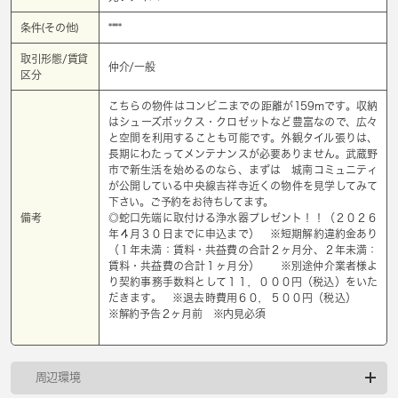
条件(その他)
****
取引形態/賃貸
仲介/一般
区分
こちらの物件はコンビニまでの距離が159mです。収納
はシューズボックス・クロゼットなど豊富なので、広々
と空間を利用することも可能です。外観タイル張りは、
長期にわたってメンテナンスが必要ありません。武蔵野
市で新生活を始めるのなら、まずは 城南コミュニティ
が公開している中央線吉祥寺近くの物件を見学してみて
下さい。ご予約をお待ちしてます。
備考
◎蛇口先端に取付ける浄水器プレゼント！！（２０２６
年４月３０日までに申込まで） ※短期解約違約金あり
（１年未満：賃料・共益費の合計２ヶ月分、２年未満：
賃料・共益費の合計１ヶ月分） ※別途仲介業者様よ
り契約事務手数料として１１，０００円（税込）をいた
だきます。 ※退去時費用６０，５００円（税込）
※解約予告２ヶ月前 ※内見必須
周辺環境