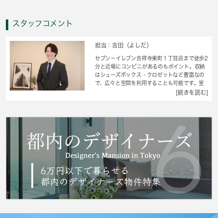
スタッフコメント
担当：吉田（よしだ）
セブン－イレブン吉祥寺東町１丁目店まで徒歩2
分と近場にコンビニがあるのもポイント。収納
はシューズボックス・クロゼットなど豊富なの
で、広々と空間を利用することも可能です。室
内設備はエアコン・CATVなど充実した設備を
[続きを読む]
備え付けています。敷金不要なので初期費用を
抑えたい方におすすめです。メンテナンスの手
間いらずで嬉しい、外観タイル張りを採用して
おります。空き家の物件です。充実した毎日を
送る為の第一歩がお部屋探しです。武蔵野市や
中央線吉祥寺付近へのお引っ越しをご検討して
いるなら、ぜひ当社にお任せ下さい。