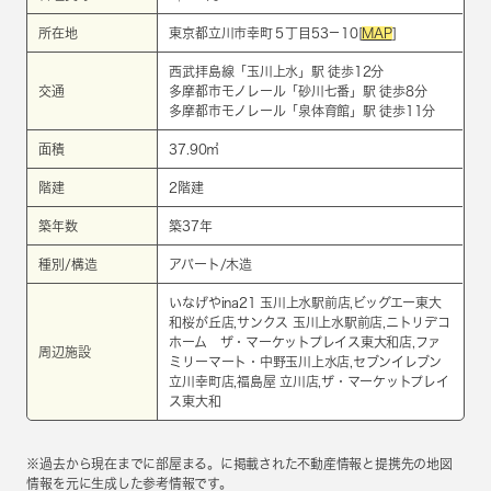
所在地
東京都立川市幸町５丁目53－10[
MAP
]
西武拝島線
「
玉川上水
」駅 徒歩12分
交通
多摩都市モノレール
「
砂川七番
」駅 徒歩8分
多摩都市モノレール
「
泉体育館
」駅 徒歩11分
面積
37.90㎡
階建
2階建
築年数
築37年
種別/構造
アパート/木造
いなげやina21 玉川上水駅前店,ビッグエー東大
和桜が丘店,サンクス 玉川上水駅前店,ニトリデコ
ホーム ザ・マーケットプレイス東大和店,ファ
周辺施設
ミリーマート・中野玉川上水店,セブンイレブン
立川幸町店,福島屋 立川店,ザ・マーケットプレイ
ス東大和
※過去から現在までに部屋まる。に掲載された不動産情報と提携先の地図
情報を元に生成した参考情報です。