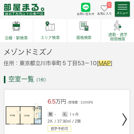
0
お気に入り
お問い合わせ
通勤・通学
価格検索
エリア検索
沿線・駅検索
時間検索
メゾンドミズノ
住所：東京都立川市幸町５丁目53－10[
MAP
]
空室一覧
（1件）
6.5
万円
(管理費：3,000円)
敷
-
礼
1ヶ月
2Ｋ / 37.90㎡ / 2階
見学予約可