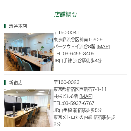
店舗概要
渋谷本店
〒150-0041
東京都渋谷区神南1-20-9
パークウェイ渋谷8階
[MAP]
TEL:03-6455-3405
JR山手線 渋谷駅徒歩4分
〒160-0023
新宿店
東京都新宿区西新宿7-1-11
共栄ビル6階
[MAP]
TEL:03-5937-6767
JR山手線 新宿駅徒歩5分
東京メトロ丸の内線 新宿駅徒歩
2分