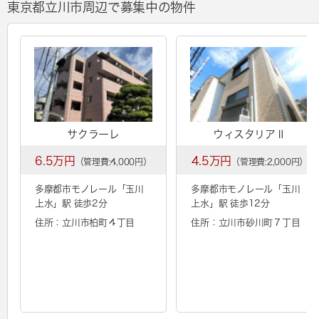
東京都立川市周辺で募集中の物件
サクラーレ
ウィスタリアⅡ
6.5万円
4.5万円
（管理費:4,000円）
（管理費:2,000円）
多摩都市モノレール「
玉川
多摩都市モノレール「
玉川
上水
」駅 徒歩2分
上水
」駅 徒歩12分
住所：立川市柏町４丁目
住所：立川市砂川町７丁目