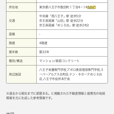
所在地
東京都八王子市散田町１丁目4－14[
MAP
]
中央線
「
西八王子
」駅 徒歩5分
交通
京王高尾線
「
山田
」駅 徒歩22分
京王高尾線
「
めじろ台
」駅 徒歩24分
面積
-
階建
4階建
築年数
築33年
種別/構造
マンション/鉄筋コンクリート
八王子栄養専門学校,アポロ美容理容専門学校,ス
周辺施設
ーパーアルプス台町店,ドン・キホーテめじろ台
店,八王子市役所本庁舎
※過去から現在までに部屋まる。に掲載された不動産情報と提携先の地図
情報を元に生成した参考情報です。