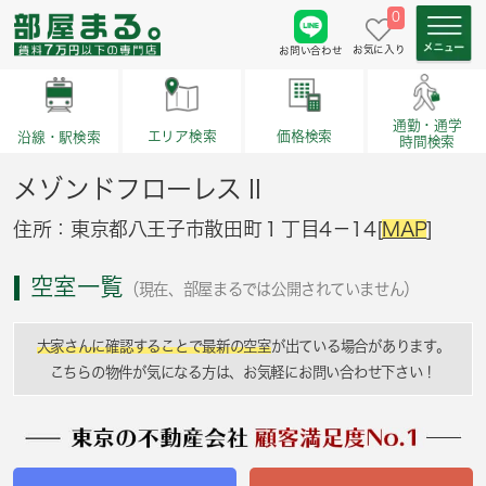
0
お気に入り
お問い合わせ
通勤・通学
価格検索
エリア検索
沿線・駅検索
時間検索
メゾンドフローレスⅡ
住所：東京都八王子市散田町１丁目4－14[
MAP
]
空室一覧
（現在、部屋まるでは公開されていません）
大家さんに確認することで最新の空室
が出ている場合があります。
こちらの物件が気になる方は、お気軽にお問い合わせ下さい！