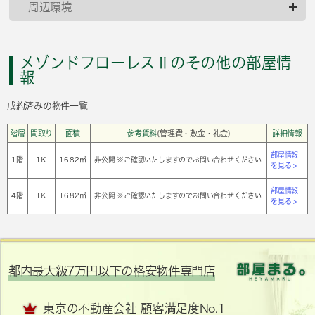
周辺環境
メゾンドフローレスⅡのその他の部屋情
報
成約済みの物件一覧
階層
間取り
面積
参考賃料
(管理費・敷金・礼金)
詳細情報
部屋情報
1階
1Ｋ
16.82㎡
非公開 ※ご確認いたしますのでお問い合わせください
を見る >
部屋情報
4階
1Ｋ
16.82㎡
非公開 ※ご確認いたしますのでお問い合わせください
を見る >
都内最大級7万円以下の格安物件専門店
東京の不動産会社 顧客満足度No.1