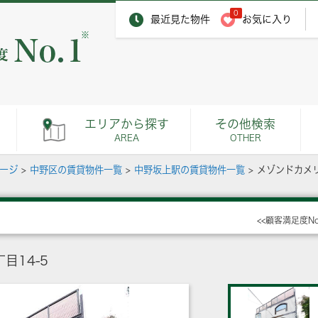
0
最近見た物件
お気に入り
※
エリアから探す
その他検索
AREA
OTHER
ページ
>
中野区の賃貸物件一覧
>
中野坂上駅の賃貸物件一覧
>
メゾンドカメ
<<顧客満足度N
目14-5