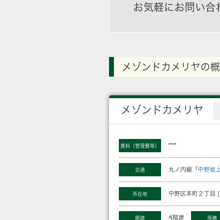
お気軽にお問い合
メゾンドカメリヤの概
メゾンドカメリヤ
****
賃料（管理費等）
丸ノ内線「
中野坂
交通
中野区本町２丁目 [
所在地
4階建
階建
面積