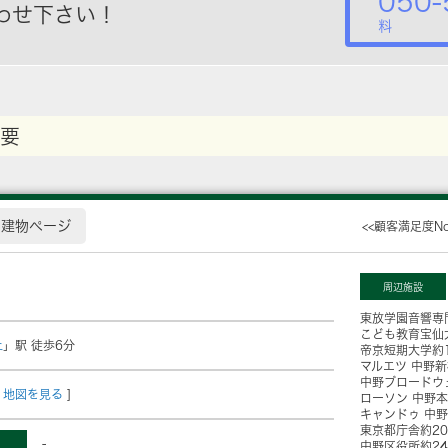
050-
わせ下さい！
料
要
建物ページ
<<顧客満足度N
周辺施設
東放学園音響専
こども教育宝仙
上
」駅 徒歩6分
帝京短期大学
約
マルエツ 中野
中野ブロードウ
地図を見る
]
ローソン 中野
キャンドゥ 中
東京都庁舎
約2
-
中野区役所
約2