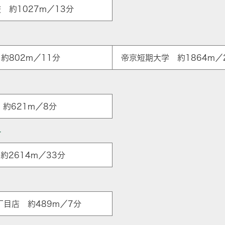
 約1027m／13分
約802m／11分
帝京短期大学 約1864m／
約621m／8分
ー
約2614m／33分
ア
丁目店 約489m／7分