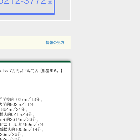
5212-3772
無
情報の見方
o.1>> 7万円以下専門店【部屋まる。】
門学校
約1027m／13分
大学
約802m／11分
1864m／24分
新橋店
約621m／8分
ェイ
約2614m／33分
本町二丁目店
約489m／7分
野鍋横店
約1053m／14分
026m／26分
482m／32分