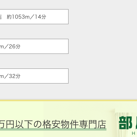
 約1053m／14分
m／26分
m／32分
万円以下の格安物件専門店