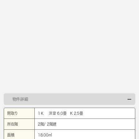
物件詳細
間取り
1Ｋ 洋室 6.0畳 K 2.5畳
所在階
2階/ 2階建
面積
18.00㎡