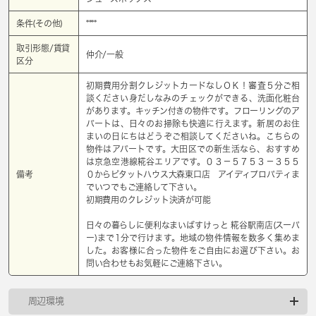
条件(その他)
****
取引形態/賃貸
仲介/一般
区分
初期費用分割クレジットカードなしＯＫ！審査５分ご相
談ください身だしなみのチェックができる、洗面化粧台
があります。キッチン付きの物件です。フローリングのア
パートは、日々のお掃除も快適に行えます。新居のお住
まいの日にちはどうぞご相談してくださいね。こちらの
物件はアパートです。大田区での新生活なら、おすすめ
は京急空港線糀谷エリアです。０３－５７５３－３５５
備考
０からピタットハウス大森東口店 アイディプロパティま
でいつでもご連絡して下さい。
初期費用のクレジット決済が可能
日々の暮らしに便利なまいばすけっと 糀谷駅南店(スーパ
ー)まで1分で行けます。地域の物件情報を数多く集めま
した。お客様に合った物件をご自由にお選び下さい。お
問い合わせもお気軽にご連絡下さい。
周辺環境