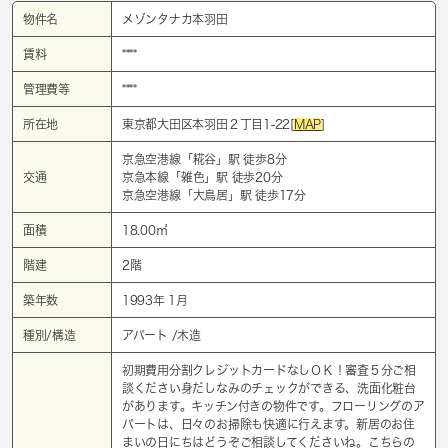
物件名
メゾンタナカ本羽田
賃料
****
管理費等
****
所在地
東京都大田区本羽田２丁目1-22[
MAP
]
京急空港線「
糀谷
」駅 徒歩8分
交通
京急本線「
雑色
」駅 徒歩20分
京急空港線「
大鳥居
」駅 徒歩17分
面積
18.00㎡
階建
2階
築年数
1993年 1月
種別/構造
アパート /木造
初期費用分割クレジットカードなしＯＫ！審査５分ご相
談ください身だしなみのチェックができる、洗面化粧台
があります。キッチン付きの物件です。フローリングのア
パートは、日々のお掃除も快適に行えます。新居のお住
まいの日にちはどうぞご相談してくださいね。こちらの