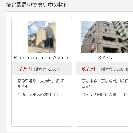
糀谷駅周辺で募集中の物件
ＲｅｓｉｄｅｎｃｅＡｚｕｒ
ＳＫビル
7万円
6.7万円
（管理費:4,000円）
（管理費:3,000円）
京急空港線「
大鳥居
」駅 徒
京急本線「
京急蒲田
」駅 徒
歩2分
歩9分
住所：大田区西糀谷３丁目
住所：大田区仲六郷１丁目