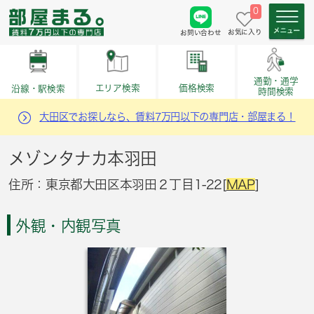
0
お気に入り
お問い合わせ
通勤・通学
価格検索
エリア検索
沿線・駅検索
時間検索
大田区でお探しなら、賃料7万円以下の専門店・部屋まる！
メゾンタナカ本羽田
住所：東京都大田区本羽田２丁目1-22[
MAP
]
外観・内観写真