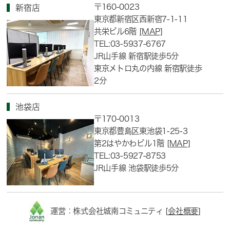
〒160-0023
新宿店
東京都新宿区西新宿7-1-11
共栄ビル6階
[MAP]
TEL:03-5937-6767
JR山手線 新宿駅徒歩5分
東京メトロ丸の内線 新宿駅徒歩
2分
池袋店
〒170-0013
東京都豊島区東池袋1-25-3
第2はやかわビル1階
[MAP]
TEL:03-5927-8753
JR山手線 池袋駅徒歩5分
運営：株式会社城南コミュニティ [
会社概要
]