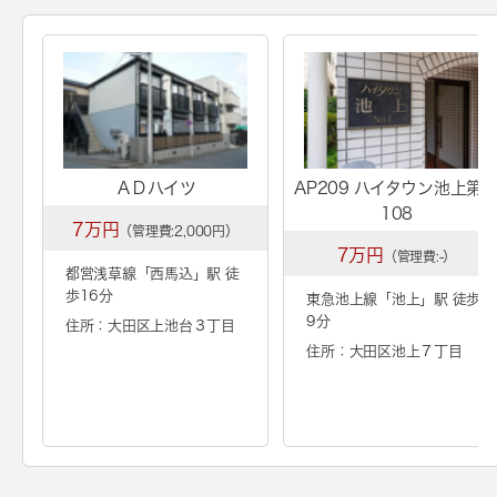
ＡＤハイツ
AP209 ハイタウン池上第
108
7万円
（管理費:2,000円）
7万円
（管理費:-）
都営浅草線「
西馬込
」駅 徒
歩16分
東急池上線「
池上
」駅 徒歩
9分
住所：大田区上池台３丁目
住所：大田区池上７丁目