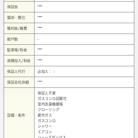
保証金
****
償却・敷引
****
権利金/雑費
****
総戸数
-
駐車場/料金
****
保険加入/料金
****
保証人代行
必加入： -
保証会社詳細
****
保証人不要
ガスコンロ設置可
室内洗濯機置場
フローリング
設備・条件
都市ガス
ガスコンロ
シャワー
エアコン
シューズボックス