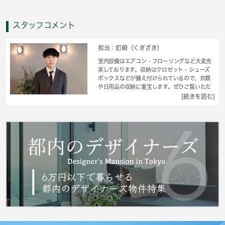
スタッフコメント
担当：釘崎（くぎざき）
室内設備はエアコン・フローリングなど大変充
実しております。収納はクロゼット・シューズ
ボックスなどが備え付けられているので、衣類
や日用品の収納に重宝します。ぜひご覧いただ
きたい賃貸物件です。快適な暮らしには、キッ
[続きを読む]
チンは欠かせませんよね。上階からの音が聞こ
えない最上階のお部屋です。相談内容はお部屋
の事から入居日時までなんでも承ります。賃貸
物件のことでお困りの方はいませんか？そんな
方は、ぜひ当社にお任せ下さい。数多くの物件
情報を取り扱っているので、生活スタイルに適
した物件をご紹介いたします。