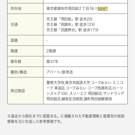
所在地
東京都調布市飛田給２丁目18-1[
MAP
]
京王線
「
飛田給
」駅 徒歩2分
交通
京王線
「
西調布
」駅 徒歩12分
京王線
「
武蔵野台
」駅 徒歩17分
面積
-
階建
2階建
築年数
築37年
種別/構造
アパート/鉄骨造
警察大学校,東京外国語大学,コープみらい ミニコ
ープ 車返店,コープみらい コープ西調布店,ローソ
周辺施設
ンストア100 ,スリーエフ 飛田給店,サンドラッグ
飛田給店,榊原記念病院,調布飛田給郵便局
※過去から現在までに部屋まる。に掲載された不動産情報と提携先の地図
情報を元に生成した参考情報です。