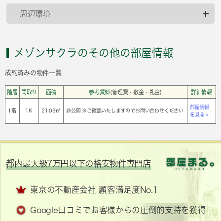
周辺環境
メゾンサクラのその他の部屋情報
成約済みの物件一覧
階層
間取り
面積
参考賃料
(管理費・敷金・礼金)
詳細情報
部屋情報
1階
1Ｋ
21.03㎡
非公開 ※ご確認いたしますのでお問い合わせください
を見る >
都内最大級7万円以下の格安物件専門店
東京の不動産会社 顧客満足度No.1
Google口コミでお客様からの圧倒的支持を獲得