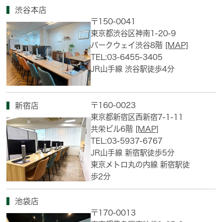
渋谷本店
〒150-0041
東京都渋谷区神南1-20-9
パークウェイ渋谷8階
[MAP]
TEL:03-6455-3405
JR山手線 渋谷駅徒歩4分
〒160-0023
新宿店
東京都新宿区西新宿7-1-11
共栄ビル6階
[MAP]
TEL:03-5937-6767
JR山手線 新宿駅徒歩5分
東京メトロ丸の内線 新宿駅徒
歩2分
池袋店
〒170-0013