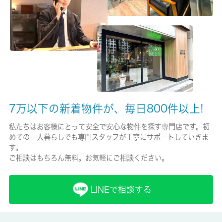
保険名/保険期間
-/-
保証人代行
-
保証会社詳細
-
7万以下の新着物件が、毎日800件以上!
賃貸区分/契約期間
私たちはお客様にとって安全で安心な物件を探す専門店です。初
めての一人暮らしでも専門スタッフが丁寧にサポートしていきま
一般/2年
す。
ご相談はもちろん無料。お気軽にご相談ください。
取引形態
仲介
LINEで相談する
備考
室内設備はCATV・エアコンなど豊富に揃っており、過ごしやす