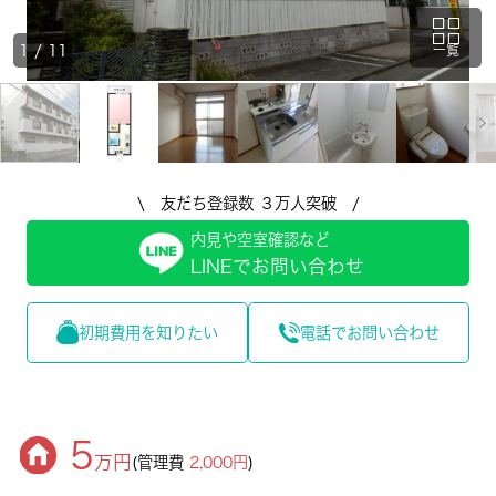
1
/
11
一覧
\ 友だち登録数 ３万人突破 /
内見や空室確認など
LINEでお問い合わせ
初期費用を知りたい
電話でお問い合わせ
5
万円
(管理費
2,000円
)