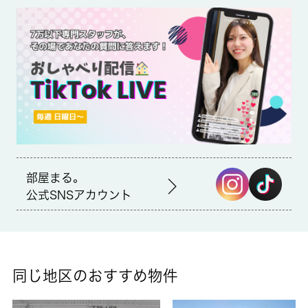
いお部屋になっております。通話ボタンを押せば相手の声が聞け
るので、会話したうえで直接会うかを決められるインターホンが
あります。バスルームとトイレが分かれています。魅力的な駅近
の物件で、駅まで徒歩10分です。どういった生活を送りたいか。
それも住まい選びでは必要な要素です。新しい住まいでの快適な
生活を、当社スタッフがお手伝い致します。町田から徒歩圏内の
お風呂トイレ別物件です！！飲食店、コンビニ、レンタルビデオ
等が周辺にあります。
部屋まる。
公式SNSアカウント
同じ地区のおすすめ物件