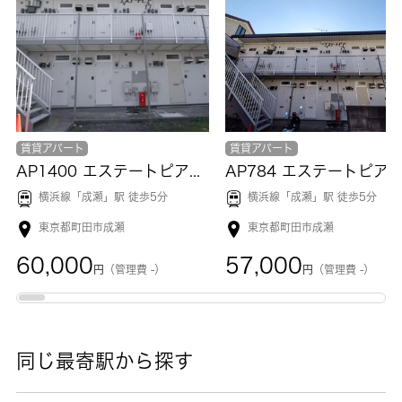
賃貸アパート
賃貸アパート
AP1400 エステートピア11 205
AP784 
横浜線「
成瀬
」駅 徒歩5分
横浜線「
成瀬
」駅 徒歩5分
東京都町田市成瀬
東京都町田市成瀬
60,000
57,000
円
（管理費 -）
円
（管理費 -）
同じ最寄駅から探す