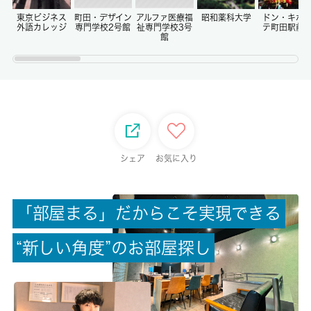
-/-
東京ビジネス
町田・デザイン
アルファ医療福
昭和薬科大学
ドン・キホ
外語カレッジ
専門学校2号館
祉専門学校3号
テ町田駅前
館
権利金/雑費
-/-
総戸数
-
シェア
お気に入り
現状/入居可能日
空家/即時
「
部
屋
ま
る
」
だ
か
ら
こ
そ
実
現
で
き
る
駐車場/料金
空無/-
“
新
し
い
角
度
”
の
お
部
屋
探
し
保険加入/料金
有/-