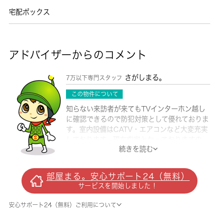
宅配ボックス
アドバイザーからのコメント
さがしまる。
7万以下専門スタッフ
この物件について
知らない来訪者が来てもTVインターホン越し
に確認できるので防犯対策として優れておりま
す。室内設備はCATV・エアコンなど大変充実
しております。現在空家となっておりますの
続きを読む
で、お早めのご入居が可能となっております。
このマンションは駐輪場付きの物件です。忙し
い時でも効率よく料理したい人におすすめな、
部屋まる。安心サポート24（無料）
2口コンロを設置しております。外装もおしゃ
サービスを開始しました！
れで快適な生活をおくることができるマンショ
ンです。お引越しをお考えの方は、こちら賃料
安心サポート24（無料）ご利用について
６万以下専門店「部屋まる」からお探しになり