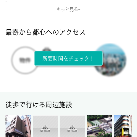
-
もっと見る
断熱性能
-
最寄から都心へのアクセス
目安光熱費
-
所要時間をチェック！
所在階
3階 / 3階建
面積
18.00㎡
徒歩で行ける周辺施設
保証金
0ヶ月
償却/敷引