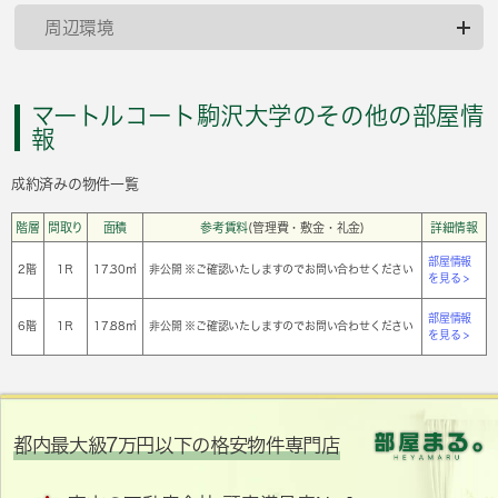
周辺環境
マートルコート駒沢大学のその他の部屋情
報
成約済みの物件一覧
階層
間取り
面積
参考賃料
(管理費・敷金・礼金)
詳細情報
部屋情報
2階
1Ｒ
17.30㎡
非公開 ※ご確認いたしますのでお問い合わせください
を見る >
部屋情報
6階
1Ｒ
17.88㎡
非公開 ※ご確認いたしますのでお問い合わせください
を見る >
都内最大級7万円以下の格安物件専門店