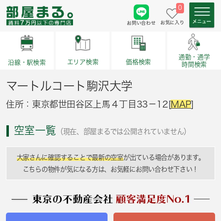
0
お気に入り
お問い合わせ
通勤・通学
価格検索
エリア検索
沿線・駅検索
時間検索
マートルコート駒沢大学
住所：東京都世田谷区上馬４丁目33－12[
MAP
]
空室一覧
（現在、部屋まるでは公開されていません）
大家さんに確認することで最新の空室
が出ている場合があります。
こちらの物件が気になる方は、お気軽にお問い合わせ下さい！