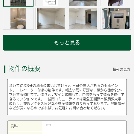
もっと見る
物件の概要
情報の見方
歩いて徒歩3分の場所にまいばすけっと 三軒茶屋店があるのもポイン
ト。エレベーター付きの物件です。幅広い層に好評な、駅から徒歩9分に
立地する物件です。造りとデザインに関して、自信をもって情報を提供で
きるマンションです。 城南コミュニティでは東急田園都市線駒沢大学
に近く、交通アクセス良好な不動産情報を取り扱っております。詳細情報
などが気になるのであれば、お気軽にお問い合わせください。
賃料
****