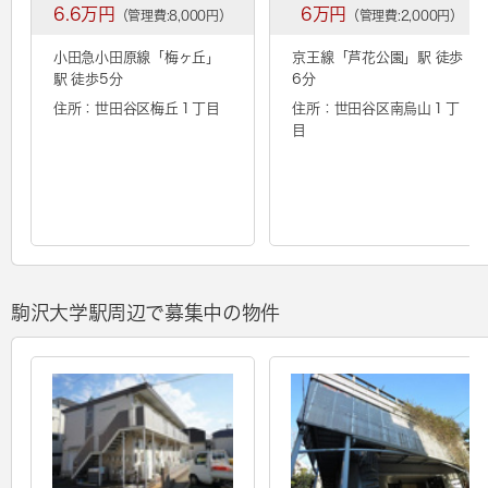
6.6万円
6万円
（管理費:8,000円）
（管理費:2,000円）
小田急小田原線「
梅ヶ丘
」
京王線「
芦花公園
」駅 徒歩
駅 徒歩5分
6分
住所：世田谷区梅丘１丁目
住所：世田谷区南烏山１丁
目
駒沢大学駅周辺で募集中の物件