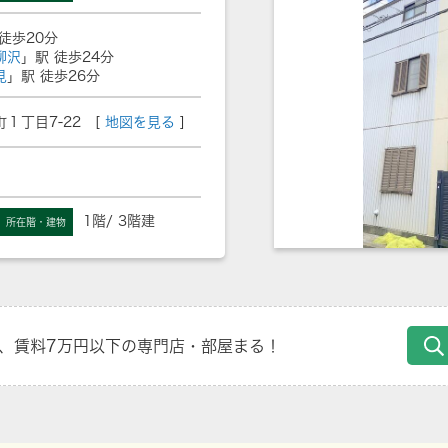
徒歩20分
柳沢
」駅 徒歩24分
見
」駅 徒歩26分
１丁目7-22 [
地図を見る
]
1階/ 3階建
所在階・建物
、賃料7万円以下の専門店・部屋まる！