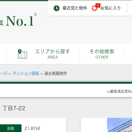
0
最近見た物件
お気に入り
※
エリアから探す
その他検索
AREA
OTHER
ページ
>
マンション保坂
>
過去掲載物件
<<顧客満足度N
丁目7-22
21.87㎡
面積