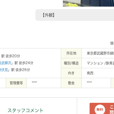
【外観】
情
所在地
東京都武蔵野市緑町
」駅 徒歩20分
西武柳沢
」駅 徒歩24分
種別/構造
マンション /鉄骨
東伏見
」駅 徒歩26分
向き
南西
管理費等
****
敷金
****
スタッフコメント