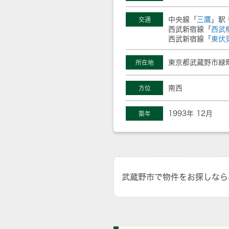
中央線「
三鷹
」駅 
交通
西武新宿線「
西武
西武新宿線「
東伏
東京都武蔵野市緑町
所在地
南西
方位
1993年 12月
築年
武蔵野市で物件をお探しなら