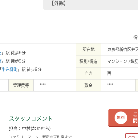
【外観】
情
所在地
東京都新宿区弁
田
」駅 徒歩6分
坂
」駅 徒歩9分
種別/構造
マンション /鉄
「
牛込柳町
」駅 徒歩9分
向き
西
管理費等
****
敷金
****
スタッフコメント
担当：中村(なかむら)
ファミリーマート 新宿弁天町店まで