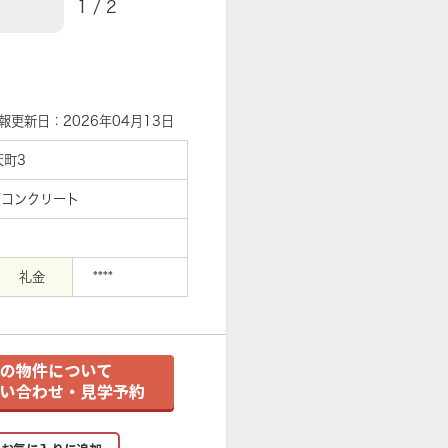
1
/
2
【外観】
報更新日：2026年04月13日
天町3
筋コンクリート
礼金
****