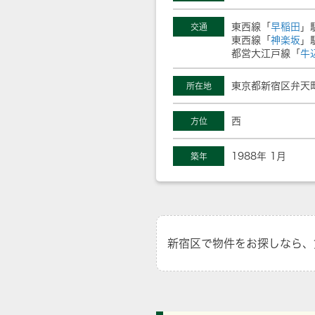
東西線「
早稲田
」
交通
東西線「
神楽坂
」
都営大江戸線「
牛
東京都新宿区弁天町
所在地
西
方位
1988年 1月
築年
新宿区で物件をお探しなら、