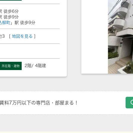
駅 徒歩6分
駅 徒歩9分
込柳町
」駅 徒歩9分
3 [
地図を見る
]
2階/ 4階建
所在階・建物
賃料7万円以下の専門店・部屋まる！