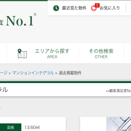
0
最近見た物件
お気に入り
※
エリアから探す
その他検索
AREA
OTHER
ページ
>
マンションインテグラル
>
過去掲載物件
ラル
<<顧客満足度N
3
13.60㎡
面積