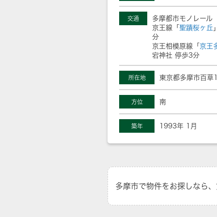
多摩都市モノレール
交通
京王線「
聖蹟桜ヶ丘
分
京王相模原線「
京王
宕神社 停歩3分
東京都多摩市百草11
所在地
南
方位
1993年 1月
築年
多摩市で物件をお探しなら、