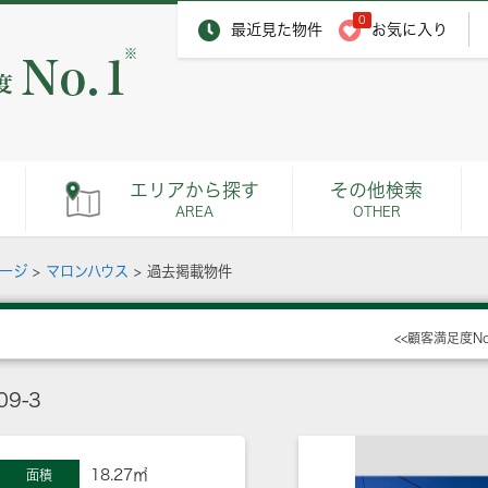
0
最近見た物件
お気に入り
※
エリアから探す
その他検索
AREA
OTHER
ページ
>
マロンハウス
>
過去掲載物件
<<顧客満足度N
9-3
18.27㎡
面積