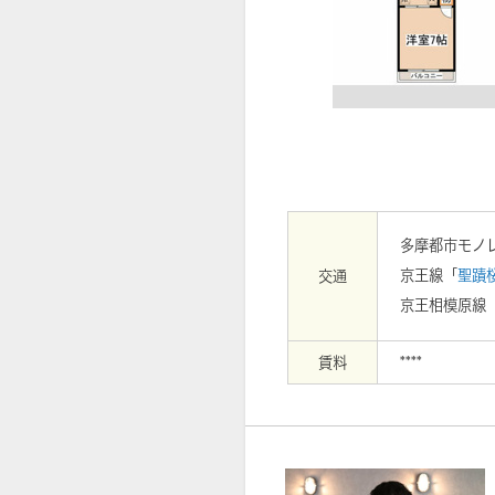
【外観】その他
多摩都市モノ
京王線「
聖蹟
交通
京王相模原線
賃料
****