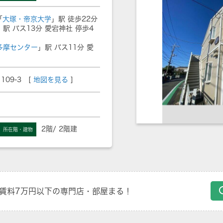
「
大塚・帝京大学
」駅 徒歩22分
」駅 バス13分 愛宕神社 停歩4
多摩センター
」駅 バス11分 愛
09-3 [
地図を見る
]
2階/ 2階建
所在階・建物
賃料7万円以下の専門店・部屋まる！