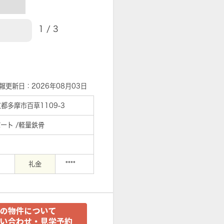
1
/
3
【外観】その他
報更新日：2026年08月03日
都多摩市百草1109-3
ート /軽量鉄骨
礼金
****