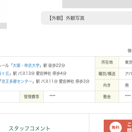
【外観】外観写真
情
所在地
東京
レール「
大塚・帝京大学
」駅 徒歩22分
桜ヶ丘
」駅 バス13分 愛宕神社 停歩4分
種別/構造
アパ
「
京王多摩センター
」駅 バス11分 愛宕神社 停歩3分
向き
南
管理費等
****
敷金
****
スタッフコメント