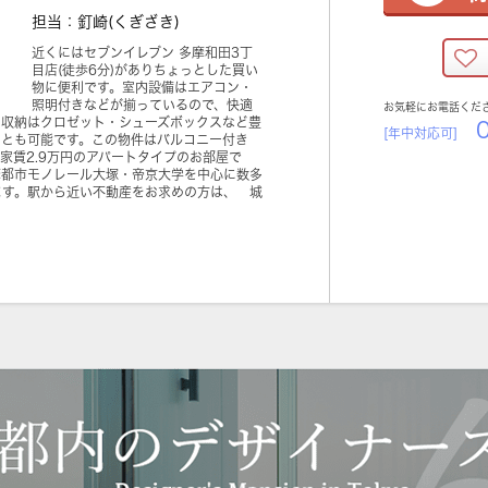
担当：釘崎(くぎざき)
近くにはセブンイレブン 多摩和田3丁
目店(徒歩6分)がありちょっとした買い
物に便利です。室内設備はエアコン・
照明付きなどが揃っているので、快適
お気軽にお電話くだ
。収納はクロゼット・シューズボックスなど豊
0
[年中対応可]
ことも可能です。この物件はバルコニー付き
家賃2.9万円のアパートタイプのお部屋で
摩都市モノレール大塚・帝京大学を中心に数多
ます。駅から近い不動産をお求めの方は、 城
。