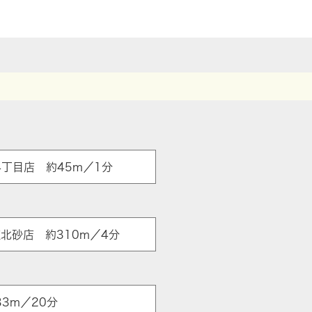
4丁目店 約45m／1分
ア
北砂店 約310m／4分
3m／20分