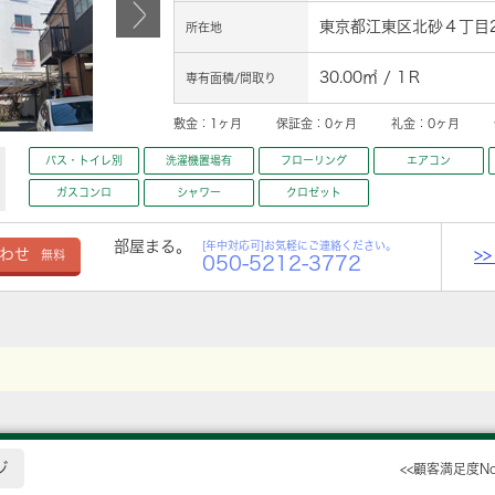
東京都江東区北砂４丁目2
所在地
30.00㎡ / 1Ｒ
専有面積/間取り
敷金：
1ヶ月
保証金：
0ヶ月
礼金：
0ヶ月
バス・トイレ別
洗濯機置場有
フローリング
エアコン
ガスコンロ
シャワー
クロゼット
部屋まる。
[年中対応可]お気軽にご連絡ください。
>
わせ
無料
050-5212-3772
ジ
<<顧客満足度N