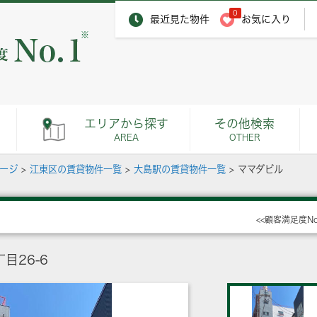
0
最近見た物件
お気に入り
※
エリアから探す
その他検索
AREA
OTHER
ページ
>
江東区の賃貸物件一覧
>
大島駅の賃貸物件一覧
>
ママダビル
<<顧客満足度N
目26-6