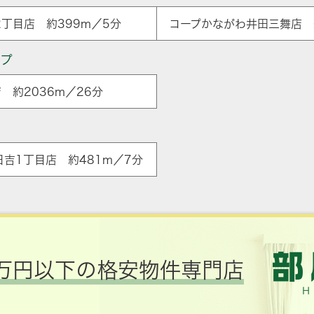
2丁目店 約399m／5分
コープかながわ井田三舞店 約
ップ
 約2036m／26分
ア
日吉1丁目店 約481m／7分
万円以下の格安物件専門店