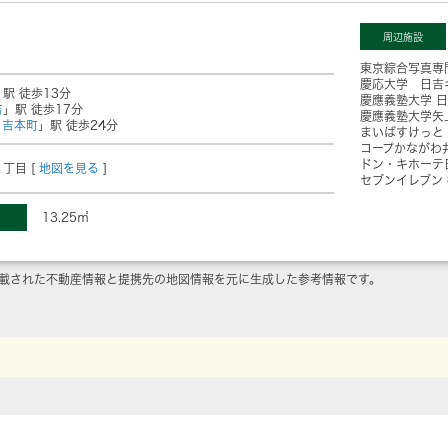
周辺施設
東京綜合写真専
慶応大学 日吉
」駅 徒歩13分
慶應義塾大学 
吉
」駅 徒歩17分
慶應義塾大学矢
日吉本町
」駅 徒歩24分
まいばすけっと
コープかながわ
ドン・キホーテ
丁目 [
地図を見る
]
セブンイレブン
13.25㎡
載された不動産情報と提携先の地図情報を元に生成した参考情報です。