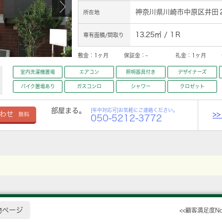
神奈川県川崎市中原区井田２
所在地
13.25㎡ / 1Ｒ
専有面積/間取り
敷金：
1ヶ月
保証金：
-
礼金：
1ヶ月
室内洗濯機置場
エアコン
照明器具付き
デザイナーズ
バイク置場あり
ガスコンロ
シャワー
クロゼット
部屋まる。
[年中対応可]お気軽にご連絡ください。
>
わせ
無料
050-5212-3772
物ページ
<<顧客満足度N