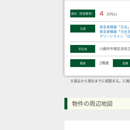
4
賃料（管理費等）
万円(-)
東急東横線
「
日吉
交通
東急東横線
「
元住
グリーンライン
「
川崎市中原区井田２
所在地
2階建
階建
面積
※過去から現在までに部屋まる。に掲
物件の周辺地図