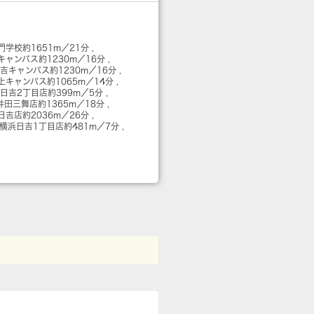
門学校
約1651m／21分
キャンパス
約1230m／16分
日吉キャンパス
約1230m／16分
上キャンパス
約1065m／14分
 日吉2丁目店
約399m／5分
井田三舞店
約1365m／18分
日吉店
約2036m／26分
 横浜日吉1丁目店
約481m／7分