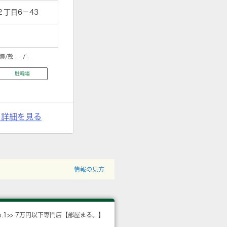
丁目6－43
償/敷：
- / -
駐輪場
> 詳細を見る
情報の見方
o.1>> 7万円以下専門店【部屋まる。】