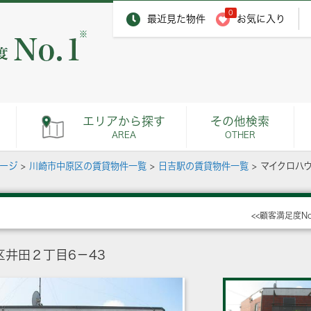
0
最近見た物件
お気に入り
※
エリアから探す
その他検索
AREA
OTHER
ページ
>
川崎市中原区の賃貸物件一覧
>
日吉駅の賃貸物件一覧
>
マイクロハ
<<顧客満足度N
井田２丁目6－43