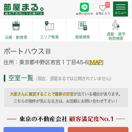
0
お気に入り
お問い合わせ
通勤・通学
価格検索
エリア検索
沿線・駅検索
時間検索
ポートハウスⅢ
住所：東京都中野区若宮１丁目45-6[
MAP
]
空室一覧
（現在、部屋まるでは公開されていません）
大家さんに確認することで最新の空室
が出ている場合があります。
こちらの物件が気になる方は、お気軽にお問い合わせ下さい！