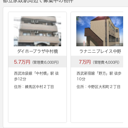
都立家政駅周辺で募集中の物件
ダイホープラザ中村橋
ラナニニプレイス中野
5.7万円
7万円
（管理費:6,000円）
（管理費:4,000円）
西武池袋線「
中村橋
」駅 徒
西武新宿線「
野方
」駅 徒歩
歩12分
10分
住所：練馬区中村２丁目
住所：中野区大和町２丁目