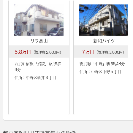
リラ高山
新和ハイツ
5.8万円
7万円
（管理費:2,000円）
（管理費:3,000円）
西武新宿線「
沼袋
」駅 徒歩
総武線「
中野
」駅 徒歩4分
9分
住所：中野区中野５丁目
住所：中野区新井３丁目