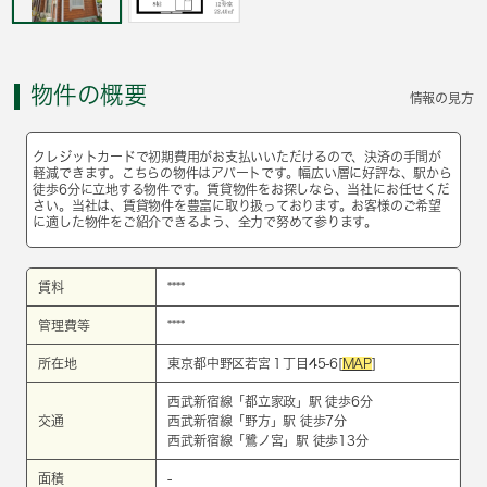
物件の概要
情報の見方
クレジットカードで初期費用がお支払いいただけるので、決済の手間が
軽減できます。こちらの物件はアパートです。幅広い層に好評な、駅から
徒歩6分に立地する物件です。賃貸物件をお探しなら、当社にお任せくだ
さい。当社は、賃貸物件を豊富に取り扱っております。お客様のご希望
に適した物件をご紹介できるよう、全力で努めて参ります。
賃料
****
管理費等
****
所在地
東京都中野区若宮１丁目45-6[
MAP
]
西武新宿線
「
都立家政
」駅 徒歩6分
交通
西武新宿線
「
野方
」駅 徒歩7分
西武新宿線
「
鷺ノ宮
」駅 徒歩13分
面積
-