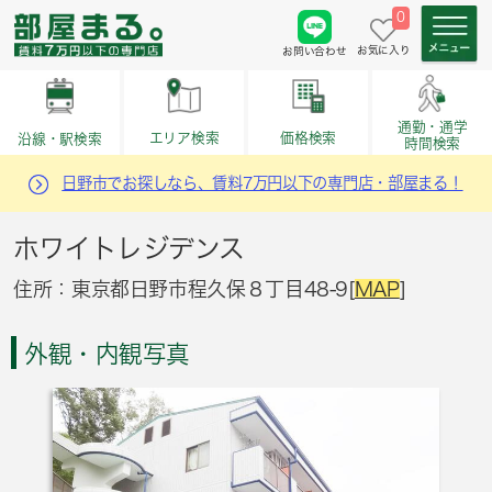
0
お気に入り
お問い合わせ
通勤・通学
価格検索
エリア検索
沿線・駅検索
時間検索
日野市でお探しなら、賃料7万円以下の専門店・部屋まる！
ホワイトレジデンス
住所：東京都日野市程久保８丁目48-9[
MAP
]
外観・内観写真