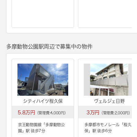
多摩動物公園駅周辺で募集中の物件
シティハイツ程久保
ヴェルジェ日野
5.8万円
3万円
（管理費:4,000円）
（管理費:2,000円）
京王動物園線「
多摩動物公
多摩都市モノレール「
程久
園
」駅 徒歩7分
保
」駅 徒歩6分