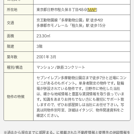
所在地
東京都日野市程久保８丁目48-9[
MAP
]
京王動物園線「
多摩動物公園
」駅 徒歩4分
交通
多摩都市モノレール「
程久保
」駅 徒歩15分
面積
23.30㎡
階建
3階
築年数
2001年 3月
種別/構造
マンション /鉄筋コンクリート
セブンイレブン多摩動物公園店まで徒歩7分と近場にコン
ビニがあるのもポイント。単身者限定の物件です。駐輪
場が併設されている物件です。日野市に特化した当社
は、確かな地域情報と豊富な賃貸情報を取り扱っていま
物件の特徴
す。知識をあまりお持ちでない方にも親切にサポート致
しますので、ぜひお部屋探しは当社にお任せ下さい。写
真は同物件別号室、詳細はイタンジ、物件関連資料をご
確認ください。
※過去から現在までに部屋まる。に掲載された不動産情報と提携先の地図情報を