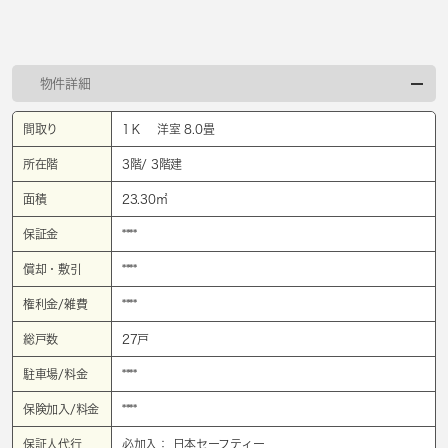
物件詳細
間取り
1Ｋ 洋室 8.0畳
所在階
3階/ 3階建
面積
23.30㎡
保証金
****
償却・敷引
****
権利金/雑費
****
総戸数
27戸
駐車場/料金
****
保険加入/料金
****
保証人代行
必加入： 日本セーフティー