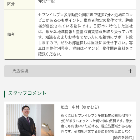
仲介/一般
区分
セブンイレブン多摩動物公園店まで徒歩7分と近場にコン
ビニがあるのもポイント。単身者限定の物件です。駐輪
場が併設されている物件です。日野市に特化した当社
は、確かな地域情報と豊富な賃貸情報を取り扱っていま
備考
す。知識をあまりお持ちでない方にも親切にサポート致
しますので、ぜひお部屋探しは当社にお任せ下さい。写
真は同物件別号室、詳細はイタンジ、物件関連資料をご
確認ください。
周辺環境
スタッフコメント
担当：中村（なかむら）
近くにはセブンイレブン多摩動物公園店(徒歩7
分)がありちょっとした買い物に便利です。身支
度にもお使いいただける、独立洗面所がある物
件です。荷物を注文する時に時間を気にしなく
てよくなる宅配ボックスを共用部に備え付けて
[続きを読む]