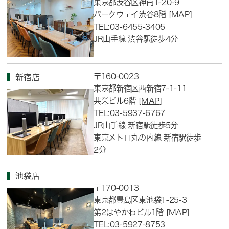
東京都渋谷区神南1-20-9
パークウェイ渋谷8階
[MAP]
TEL:03-6455-3405
JR山手線 渋谷駅徒歩4分
〒160-0023
新宿店
東京都新宿区西新宿7-1-11
共栄ビル6階
[MAP]
TEL:03-5937-6767
JR山手線 新宿駅徒歩5分
東京メトロ丸の内線 新宿駅徒歩
2分
池袋店
〒170-0013
東京都豊島区東池袋1-25-3
第2はやかわビル1階
[MAP]
TEL:03-5927-8753