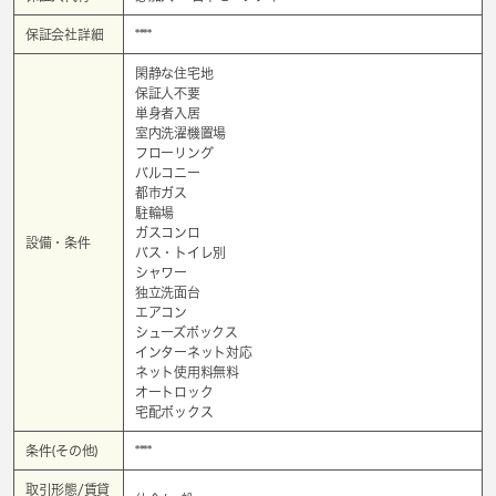
保証会社詳細
****
閑静な住宅地
保証人不要
単身者入居
室内洗濯機置場
フローリング
バルコニー
都市ガス
駐輪場
ガスコンロ
設備・条件
バス・トイレ別
シャワー
独立洗面台
エアコン
シューズボックス
インターネット対応
ネット使用料無料
オートロック
宅配ボックス
条件(その他)
****
取引形態/賃貸